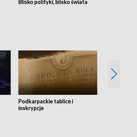
Blisko polityki, blisko świata
Popołudnie 
Podkarpackie tablice i
Szlakiem arc
inskrypcje
drewnianej