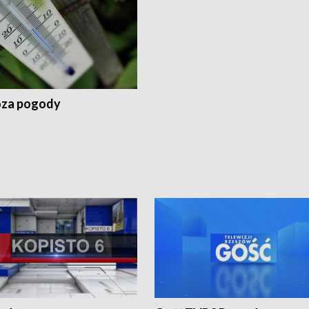
za pogody