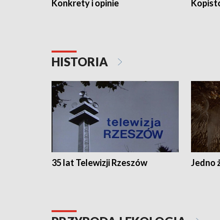
Konkrety i opinie
Kopist
HISTORIA
35 lat Telewizji Rzeszów
Jedno ż