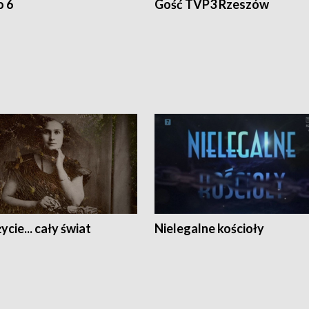
o 6
Gość TVP3 Rzeszów
ycie... cały świat
Nielegalne kościoły