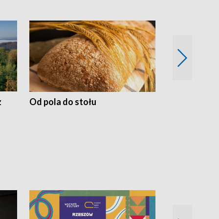
z
Od pola do stołu
50 lat ochro
przyrodnicz
Zachodnich