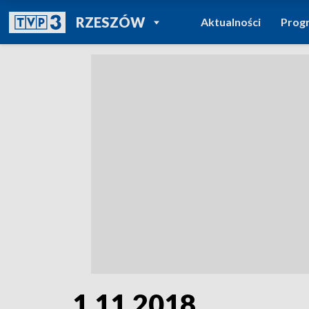
POWRÓT DO
RZESZÓW
Aktualności
Prog
TVP REGIONY
1.11.2018