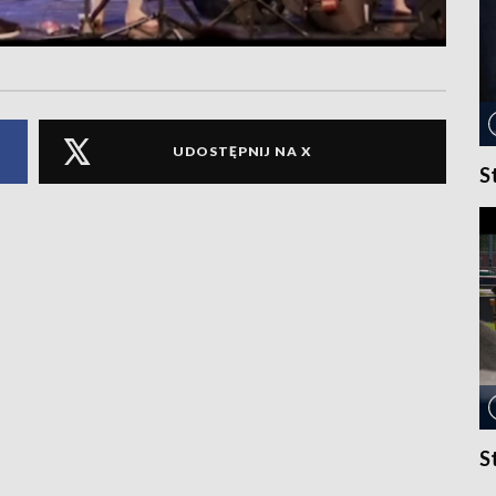
UDOSTĘPNIJ NA X
S
S