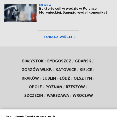
RZESZÓW
Bakterie coli w wodzie w Polance
Horynieckiej. Sanepid wydał komunikat
ZOBACZ WIĘCEJ
BIAŁYSTOK
/
BYDGOSZCZ
/
GDAŃSK
/
GORZÓW WLKP.
/
KATOWICE
/
KIELCE
/
KRAKÓW
/
LUBLIN
/
ŁÓDŹ
/
OLSZTYN
/
OPOLE
/
POZNAŃ
/
RZESZÓW
/
SZCZECIN
/
WARSZAWA
/
WROCŁAW
Szanujemy Twoją prywatność