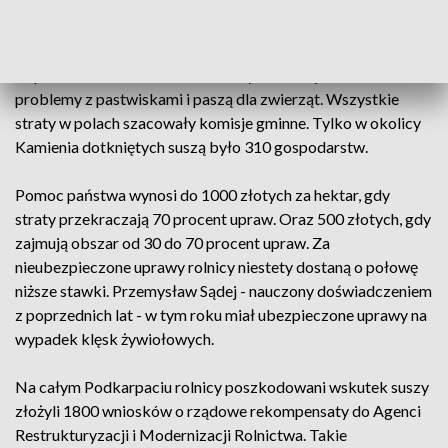
Wśród poszkodowanych w skutek suszy na Podkarpaciu są
m.in. rolnicy z gminy Kamień. Brak opadów odbił się nie tylko
na plonach zbóż. Również hodowcy krów czy koni mieli
problemy z pastwiskami i paszą dla zwierząt. Wszystkie
straty w polach szacowały komisje gminne. Tylko w okolicy
Kamienia dotkniętych suszą było 310 gospodarstw.
Pomoc państwa wynosi do 1000 złotych za hektar, gdy
straty przekraczają 70 procent upraw. Oraz 500 złotych, gdy
zajmują obszar od 30 do 70 procent upraw. Za
nieubezpieczone uprawy rolnicy niestety dostaną o połowę
niższe stawki. Przemysław Sądej - nauczony doświadczeniem
z poprzednich lat - w tym roku miał ubezpieczone uprawy na
wypadek klęsk żywiołowych.
Na całym Podkarpaciu rolnicy poszkodowani wskutek suszy
złożyli 1800 wniosków o rządowe rekompensaty do Agenci
Restrukturyzacji i Modernizacji Rolnictwa. Takie