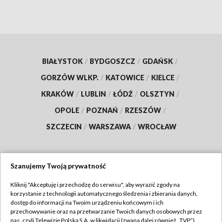
BIAŁYSTOK
/
BYDGOSZCZ
/
GDAŃSK
/
GORZÓW WLKP.
/
KATOWICE
/
KIELCE
/
KRAKÓW
/
LUBLIN
/
ŁÓDŹ
/
OLSZTYN
/
OPOLE
/
POZNAŃ
/
RZESZÓW
/
SZCZECIN
/
WARSZAWA
/
WROCŁAW
Szanujemy Twoją prywatność
Dołącz do nas:
Kliknij "Akceptuję i przechodzę do serwisu", aby wyrazić zgody na
korzystanie z technologii automatycznego śledzenia i zbierania danych,
TVP
dostęp do informacji na Twoim urządzeniu końcowym i ich
Abonament TVP
przechowywanie oraz na przetwarzanie Twoich danych osobowych przez
Regulamin TVP
nas, czyli Telewizję Polską S.A. w likwidacji (zwaną dalej również „TVP”),