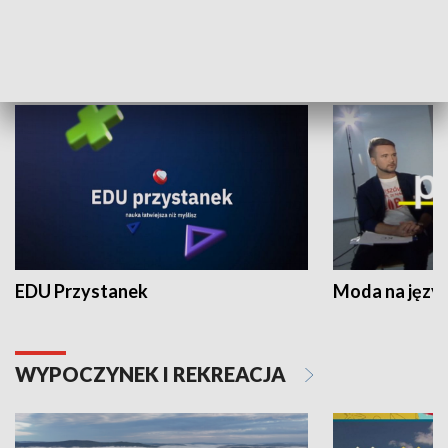
NAUKA I EDUKACJA
EDU Przystanek
Moda na język
WYPOCZYNEK I REKREACJA