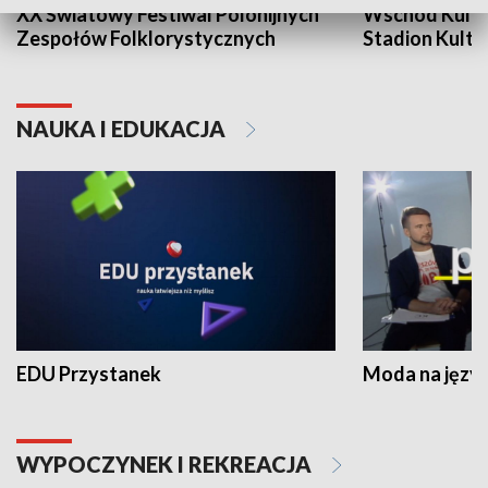
XX Światowy Festiwal Polonijnych
Wschód Kultur
Zespołów Folklorystycznych
Stadion Kultu
NAUKA I EDUKACJA
EDU Przystanek
Moda na język
WYPOCZYNEK I REKREACJA