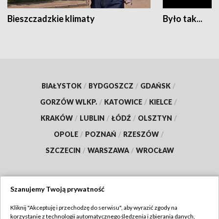
Bieszczadzkie klimaty
Było tak...
BIAŁYSTOK
/
BYDGOSZCZ
/
GDAŃSK
/
GORZÓW WLKP.
/
KATOWICE
/
KIELCE
/
KRAKÓW
/
LUBLIN
/
ŁÓDŹ
/
OLSZTYN
/
OPOLE
/
POZNAŃ
/
RZESZÓW
/
SZCZECIN
/
WARSZAWA
/
WROCŁAW
Szanujemy Twoją prywatność
Dołącz do nas:
Kliknij "Akceptuję i przechodzę do serwisu", aby wyrazić zgody na
korzystanie z technologii automatycznego śledzenia i zbierania danych,
TVP