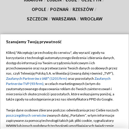
OPOLE
/
POZNAŃ
/
RZESZÓW
/
SZCZECIN
/
WARSZAWA
/
WROCŁAW
Szanujemy Twoją prywatność
Dołącz do nas:
Kliknij "Akceptuję i przechodzę do serwisu", aby wyrazić zgody na
korzystanie z technologii automatycznego śledzenia i zbierania danych,
TVP
dostęp do informacji na Twoim urządzeniu końcowym i ich
Abonament TVP
przechowywanie oraz na przetwarzanie Twoich danych osobowych przez
Regulamin TVP
nas, czyli Telewizję Polską S.A. w likwidacji (zwaną dalej również „TVP”),
Emisja w TVP
Polityka prywatności
Zaufanych Partnerów z IAB* (1201 firm)
oraz pozostałych
Zaufanych
Partnerów TVP (93 firm)
, w celach marketingowych (w tym do
Centrum informacji TVP
Moje zgody
zautomatyzowanego dopasowania reklam do Twoich zainteresowań i
mierzenia ich skuteczności) i pozostałych, które wskazujemy poniżej, a
Naziemna Telewizja Cyfrowa
Pomoc
także zgody na udostępnianie przez nas identyfikatora PPID do Google.
Sklep TVP
Biuro reklamy
Twoje dane osobowe zbierane podczas odwiedzania przez Ciebie naszych
Rada Programowa
Kontakt
poszczególnych serwisów
zwanych dalej „Portalem”, w tym informacje
zapisywane za pomocą technologii takich jak: pliki cookie, sygnalizatory
System NOS
WWW lub innych podobnych technologii umożliwiających świadczenie