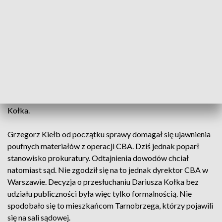
Centralnym Biurem Antykorupcyjnym wręczył prezydentowi
Tarnobrzega 20 tysięcy złotych w gotówce. To fakt, którego
nikt nie kwestionuje. Zdaniem Grzegorza Kiełba nie była to
jednak łapówka, a pożyczka na poczet zbliżającej się
wówczas kampanii wyborczej. Z pewnością wiele wyjaśniły
zeznania przedsiębiorcy, ale decyzją sądu zostały odebrane
za zamkniętymi drzwiami. Sąd przychylił się do wniosku
prokuratury oraz świadka, uznając, że upublicznienie treści
zeznań mogłoby godzić w ważny interes osobisty Dariusza
Kołka.
Grzegorz Kiełb od początku sprawy domagał się ujawnienia
poufnych materiałów z operacji CBA. Dziś jednak poparł
stanowisko prokuratury. Odtajnienia dowodów chciał
natomiast sąd. Nie zgodził się na to jednak dyrektor CBA w
Warszawie. Decyzja o przesłuchaniu Dariusza Kołka bez
udziału publiczności była więc tylko formalnością. Nie
spodobało się to mieszkańcom Tarnobrzega, którzy pojawili
się na sali sądowej.