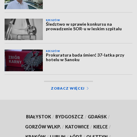
RZESZÓW
Śledztwo w sprawie konkursu na
prowadzenie SOR-u w leskim szpitalu
RZESZÓW
Prokuratura bada śmierć 37-latka przy
hotelu w Sanoku
ZOBACZ WIĘCEJ
BIAŁYSTOK
/
BYDGOSZCZ
/
GDAŃSK
/
GORZÓW WLKP.
/
KATOWICE
/
KIELCE
/
KRAKÓW
/
LUBLIN
/
ŁÓDŹ
/
OLSZTYN
/