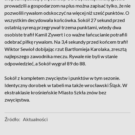
prowadzili a gospodarzom na plus można zapisać tylko, że nie
pozwolili rywalom odskoczyć na więcej niż sześć punktów. O
wszystkim decydowała końcówka. Sokół 27 sekund przed
ostatnią syreną przegrywał trzema punktami, wtedy dwa
osobiste trafił Kamil Zywert i co ważne łańcucianie potrafili
odebrać piłkę rywalom. Na 3,4 sekundy przed końcem trafił
Wiktor Sewioł dobijając rzut Bartłomieja Karolaka, zresztą
najlepszego zawodnika meczu. Rywale nie byli w stanie
odpowiedzieć, a Sokół wygrał 89 do 88.
Sokół z kompletem zwycięstw i punktów w tym sezonie.
Identyczny dorobek w tabeli ma także wrocławski Śląsk. W
ekstraklasie krośnieńskie Miasto Szkła znów bez
zwycięstwa.
Źródło:
Aktualności