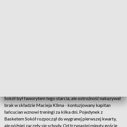
Koszykarze łańcucki Sokoła z szóstym zwycięstwem w tym sezonie
Zespół trenera Dariusza Kaszowskiego po
niesłychanie emocjonującym pojedynku pokonał
poznański Basket 89 do 88. Losy zwycięstwa
ważyły się do ostatnich sekund.
Sokół był faworytem tego starcia, ale ostrożność nakazywał
brak w składzie Macieja Klima - kontuzjowany kapitan
łańcucian wznowi treningi za kilka dni. Pojedynek z
Basketem Sokół rozpoczął do wygranej pierwszej kwarty,
ale później zaczęły się schody. Od trzynastej minuty goście