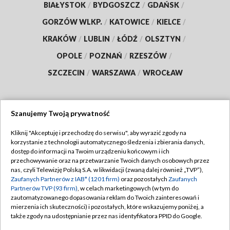
BIAŁYSTOK
/
BYDGOSZCZ
/
GDAŃSK
/
GORZÓW WLKP.
/
KATOWICE
/
KIELCE
/
KRAKÓW
/
LUBLIN
/
ŁÓDŹ
/
OLSZTYN
/
OPOLE
/
POZNAŃ
/
RZESZÓW
/
SZCZECIN
/
WARSZAWA
/
WROCŁAW
Szanujemy Twoją prywatność
Dołącz do nas:
Kliknij "Akceptuję i przechodzę do serwisu", aby wyrazić zgody na
korzystanie z technologii automatycznego śledzenia i zbierania danych,
TVP
dostęp do informacji na Twoim urządzeniu końcowym i ich
Abonament TVP
przechowywanie oraz na przetwarzanie Twoich danych osobowych przez
Regulamin TVP
nas, czyli Telewizję Polską S.A. w likwidacji (zwaną dalej również „TVP”),
Emisja w TVP
Polityka prywatności
Zaufanych Partnerów z IAB* (1201 firm)
oraz pozostałych
Zaufanych
Partnerów TVP (93 firm)
, w celach marketingowych (w tym do
Centrum informacji TVP
Moje zgody
zautomatyzowanego dopasowania reklam do Twoich zainteresowań i
mierzenia ich skuteczności) i pozostałych, które wskazujemy poniżej, a
Naziemna Telewizja Cyfrowa
Pomoc
także zgody na udostępnianie przez nas identyfikatora PPID do Google.
Sklep TVP
Biuro reklamy