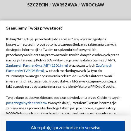
SZCZECIN
/
WARSZAWA
/
WROCŁAW
Szanujemy Twoją prywatność
Dołącz do nas:
Kliknij "Akceptuję i przechodzę do serwisu", aby wyrazić zgody na
korzystanie z technologii automatycznego śledzenia i zbierania danych,
TVP
dostęp do informacji na Twoim urządzeniu końcowym i ich
Abonament TVP
przechowywanie oraz na przetwarzanie Twoich danych osobowych przez
Regulamin TVP
nas, czyli Telewizję Polską S.A. w likwidacji (zwaną dalej również „TVP”),
Emisja w TVP
Polityka prywatności
Zaufanych Partnerów z IAB* (1201 firm)
oraz pozostałych
Zaufanych
Partnerów TVP (93 firm)
, w celach marketingowych (w tym do
Centrum informacji TVP
Moje zgody
zautomatyzowanego dopasowania reklam do Twoich zainteresowań i
mierzenia ich skuteczności) i pozostałych, które wskazujemy poniżej, a
Naziemna Telewizja Cyfrowa
Pomoc
także zgody na udostępnianie przez nas identyfikatora PPID do Google.
Sklep TVP
Biuro reklamy
Twoje dane osobowe zbierane podczas odwiedzania przez Ciebie naszych
Rada Programowa
Kontakt
poszczególnych serwisów
zwanych dalej „Portalem”, w tym informacje
zapisywane za pomocą technologii takich jak: pliki cookie, sygnalizatory
System NOS
WWW lub innych podobnych technologii umożliwiających świadczenie
dopasowanych i bezpiecznych usług, personalizację treści oraz reklam,
Informacje o nadawcy
Kanały
udostępnianie funkcji mediów społecznościowych oraz analizowanie
Akceptuję i przechodzę do serwisu
ruchu w Internecie.
Program dla prasy