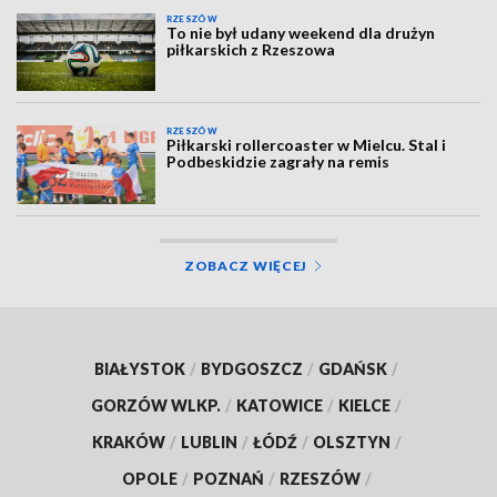
RZESZÓW
To nie był udany weekend dla drużyn
piłkarskich z Rzeszowa
RZESZÓW
Piłkarski rollercoaster w Mielcu. Stal i
Podbeskidzie zagrały na remis
ZOBACZ WIĘCEJ
BIAŁYSTOK
/
BYDGOSZCZ
/
GDAŃSK
/
GORZÓW WLKP.
/
KATOWICE
/
KIELCE
/
KRAKÓW
/
LUBLIN
/
ŁÓDŹ
/
OLSZTYN
/
OPOLE
/
POZNAŃ
/
RZESZÓW
/