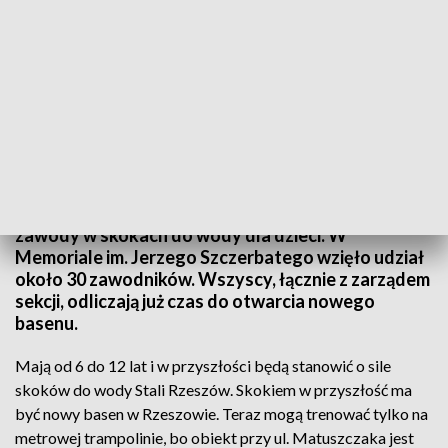
Zawody w skokach do wody dzieci
W Rzeszowie na basenie ROSiR-u rozegrano
zawody w skokach do wody dla dzieci. W
Memoriale im. Jerzego Szczerbatego wzięło udział
około 30 zawodników. Wszyscy, łącznie z zarządem
sekcji, odliczają już czas do otwarcia nowego
basenu.
Mają od 6 do 12 lat i w przyszłości będą stanowić o sile
skoków do wody Stali Rzeszów. Skokiem w przyszłość ma
być nowy basen w Rzeszowie. Teraz mogą trenować tylko na
metrowej trampolinie, bo obiekt przy ul. Matuszczaka jest