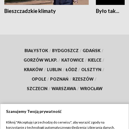
Bieszczadzkie klimaty
Było tak...
BIAŁYSTOK
/
BYDGOSZCZ
/
GDAŃSK
/
GORZÓW WLKP.
/
KATOWICE
/
KIELCE
/
KRAKÓW
/
LUBLIN
/
ŁÓDŹ
/
OLSZTYN
/
OPOLE
/
POZNAŃ
/
RZESZÓW
/
SZCZECIN
/
WARSZAWA
/
WROCŁAW
Szanujemy Twoją prywatność
Dołącz do nas:
Kliknij "Akceptuję i przechodzę do serwisu", aby wyrazić zgody na
korzystanie z technologii automatycznego śledzenia i zbierania danych,
TVP