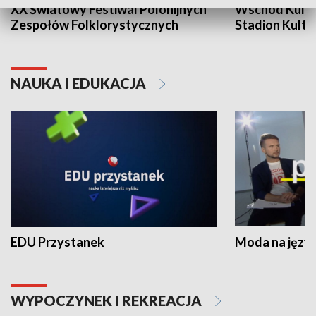
XX Światowy Festiwal Polonijnych
Wschód Kultur
Zespołów Folklorystycznych
Stadion Kultu
NAUKA I EDUKACJA
EDU Przystanek
Moda na język
WYPOCZYNEK I REKREACJA