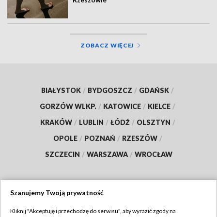
ZOBACZ WIĘCEJ
BIAŁYSTOK
/
BYDGOSZCZ
/
GDAŃSK
/
GORZÓW WLKP.
/
KATOWICE
/
KIELCE
/
KRAKÓW
/
LUBLIN
/
ŁÓDŹ
/
OLSZTYN
/
OPOLE
/
POZNAŃ
/
RZESZÓW
/
SZCZECIN
/
WARSZAWA
/
WROCŁAW
Szanujemy Twoją prywatność
Dołącz do nas:
Kliknij "Akceptuję i przechodzę do serwisu", aby wyrazić zgody na