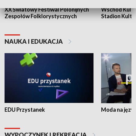
XX Światowy Festiwal Polonijnych
Wschód Kultur
Zespołów Folklorystycznych
Stadion Kultu
NAUKA I EDUKACJA
EDU Przystanek
Moda na język
WYPOCZYNEK I REKREACJA