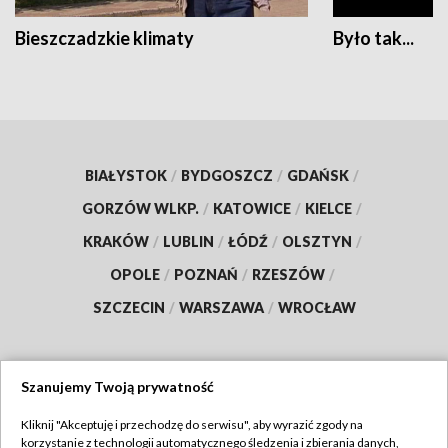
Bieszczadzkie klimaty
Było tak...
BIAŁYSTOK
/
BYDGOSZCZ
/
GDAŃSK
/
GORZÓW WLKP.
/
KATOWICE
/
KIELCE
/
KRAKÓW
/
LUBLIN
/
ŁÓDŹ
/
OLSZTYN
/
OPOLE
/
POZNAŃ
/
RZESZÓW
/
SZCZECIN
/
WARSZAWA
/
WROCŁAW
Szanujemy Twoją prywatność
Dołącz do nas:
Kliknij "Akceptuję i przechodzę do serwisu", aby wyrazić zgody na
korzystanie z technologii automatycznego śledzenia i zbierania danych,
TVP