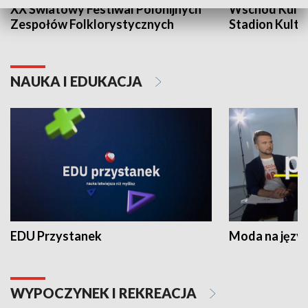
XX Światowy Festiwal Polonijnych
Wschód Kultur
Zespołów Folklorystycznych
Stadion Kultu
NAUKA I EDUKACJA
EDU Przystanek
Moda na język
WYPOCZYNEK I REKREACJA