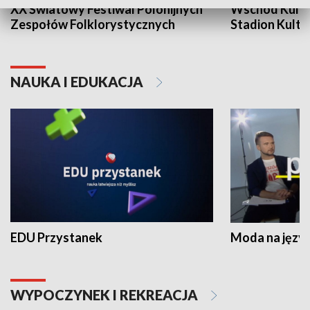
XX Światowy Festiwal Polonijnych
Wschód Kultur
Zespołów Folklorystycznych
Stadion Kultu
NAUKA I EDUKACJA
EDU Przystanek
Moda na język
WYPOCZYNEK I REKREACJA