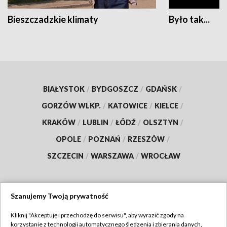
Bieszczadzkie klimaty
Było tak...
BIAŁYSTOK
/
BYDGOSZCZ
/
GDAŃSK
/
GORZÓW WLKP.
/
KATOWICE
/
KIELCE
/
KRAKÓW
/
LUBLIN
/
ŁÓDŹ
/
OLSZTYN
/
OPOLE
/
POZNAŃ
/
RZESZÓW
/
SZCZECIN
/
WARSZAWA
/
WROCŁAW
Szanujemy Twoją prywatność
Dołącz do nas:
Kliknij "Akceptuję i przechodzę do serwisu", aby wyrazić zgody na
korzystanie z technologii automatycznego śledzenia i zbierania danych,
TVP