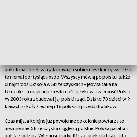
granicą od niemal 70 lat najpierw w Związku Radzieckim
teraz na Ukrainie. Mieszkańcy Strzelczysk powtarzają, że oni
nigdy z Polski nie wyjechali, to zawirowania historii sprawiły,
że ich wieś z ponad 600-letnią historią jest częścią obwodu
lwowskiego na Ukrainie. Mimo to - jak podkreślają - są
Polakami i są z tego dumni.
Pani Janina jedna z najstarszych mieszkanek Strzelczysk
nigdy nie przestała tego powtarzać. Podobnie jak kolejne
pokolenia strzelczan jak mówią o sobie mieszkańcy wsi. Dziś
to niemal pół tysiąca osób. Wszyscy mówią po polsku, także
ci najmłodsi. Szkoła w Strzelczyskach - jedyna taka na
Ukrainie - to nagroda za wierność językowi i wierność Polsce.
W 2003 roku zbudował ją -polski rząd. Dziś to 78 dzieci w 9
klasach szkoły średniej i 18 polskich przedszkolaków.
Czas mija, a kolejne już powojenne pokolenie powtarza to
niezmiennie. Strzelczyska ciągle są polskie. Polska parafia i
polskie rodziny. Wierność tradycji i szacunek dla historii to