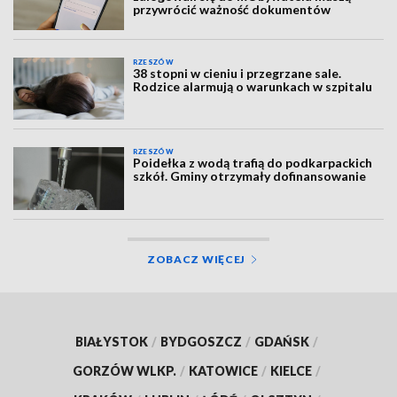
przywrócić ważność dokumentów
RZESZÓW
38 stopni w cieniu i przegrzane sale.
Rodzice alarmują o warunkach w szpitalu
RZESZÓW
Poidełka z wodą trafią do podkarpackich
szkół. Gminy otrzymały dofinansowanie
ZOBACZ WIĘCEJ
BIAŁYSTOK
/
BYDGOSZCZ
/
GDAŃSK
/
GORZÓW WLKP.
/
KATOWICE
/
KIELCE
/