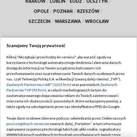
KRAKÓW
/
LUBLIN
/
ŁÓDŹ
/
OLSZTYN
/
OPOLE
/
POZNAŃ
/
RZESZÓW
/
SZCZECIN
/
WARSZAWA
/
WROCŁAW
Szanujemy Twoją prywatność
Dołącz do nas:
Kliknij "Akceptuję i przechodzę do serwisu", aby wyrazić zgody na
korzystanie z technologii automatycznego śledzenia i zbierania danych,
TVP
dostęp do informacji na Twoim urządzeniu końcowym i ich
Abonament TVP
przechowywanie oraz na przetwarzanie Twoich danych osobowych przez
Regulamin TVP
nas, czyli Telewizję Polską S.A. w likwidacji (zwaną dalej również „TVP”),
Emisja w TVP
Polityka prywatności
Zaufanych Partnerów z IAB* (1201 firm)
oraz pozostałych
Zaufanych
Partnerów TVP (93 firm)
, w celach marketingowych (w tym do
Centrum informacji TVP
Moje zgody
zautomatyzowanego dopasowania reklam do Twoich zainteresowań i
mierzenia ich skuteczności) i pozostałych, które wskazujemy poniżej, a
Naziemna Telewizja Cyfrowa
Pomoc
także zgody na udostępnianie przez nas identyfikatora PPID do Google.
Sklep TVP
Biuro reklamy
Twoje dane osobowe zbierane podczas odwiedzania przez Ciebie naszych
Rada Programowa
Kontakt
poszczególnych serwisów
zwanych dalej „Portalem”, w tym informacje
zapisywane za pomocą technologii takich jak: pliki cookie, sygnalizatory
System NOS
WWW lub innych podobnych technologii umożliwiających świadczenie