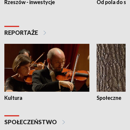
Rzeszów - inwestycje
Od pola do st
REPORTAŻE
Kultura
Społeczne
SPOŁECZEŃSTWO