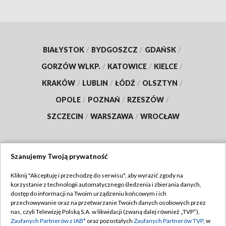
BIAŁYSTOK
/
BYDGOSZCZ
/
GDAŃSK
/
GORZÓW WLKP.
/
KATOWICE
/
KIELCE
/
KRAKÓW
/
LUBLIN
/
ŁÓDŹ
/
OLSZTYN
/
OPOLE
/
POZNAŃ
/
RZESZÓW
/
SZCZECIN
/
WARSZAWA
/
WROCŁAW
Szanujemy Twoją prywatność
Dołącz do nas:
Kliknij "Akceptuję i przechodzę do serwisu", aby wyrazić zgody na
korzystanie z technologii automatycznego śledzenia i zbierania danych,
TVP
dostęp do informacji na Twoim urządzeniu końcowym i ich
Abonament TVP
przechowywanie oraz na przetwarzanie Twoich danych osobowych przez
Regulamin TVP
nas, czyli Telewizję Polską S.A. w likwidacji (zwaną dalej również „TVP”),
Emisja w TVP
Polityka prywatności
Zaufanych Partnerów z IAB*
oraz pozostałych
Zaufanych Partnerów TVP
, w