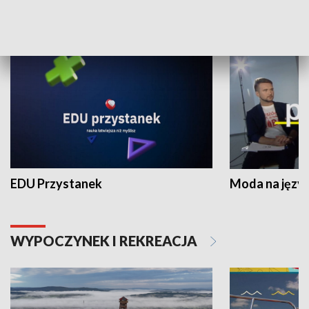
NAUKA I EDUKACJA
EDU Przystanek
Moda na język
WYPOCZYNEK I REKREACJA