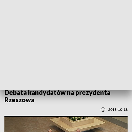
POWRÓT DO
RZESZÓW
TVP REGIONY
Debata kandydatów na prezydenta
Rzeszowa
2018-10-18