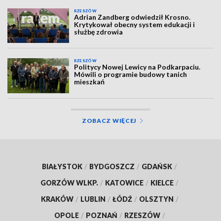
RZESZÓW
Adrian Zandberg odwiedził Krosno.
Krytykował obecny system edukacji i
służbę zdrowia
RZESZÓW
Politycy Nowej Lewicy na Podkarpaciu.
Mówili o programie budowy tanich
mieszkań
ZOBACZ WIĘCEJ
BIAŁYSTOK
/
BYDGOSZCZ
/
GDAŃSK
/
GORZÓW WLKP.
/
KATOWICE
/
KIELCE
/
KRAKÓW
/
LUBLIN
/
ŁÓDŹ
/
OLSZTYN
/
OPOLE
/
POZNAŃ
/
RZESZÓW
/