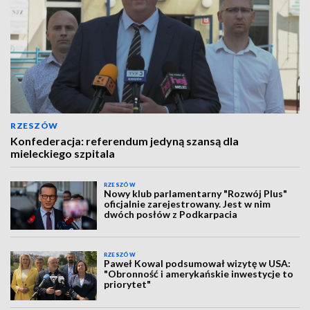
RZESZÓW
Konfederacja: referendum jedyną szansą dla
mieleckiego szpitala
RZESZÓW
Nowy klub parlamentarny "Rozwój Plus"
oficjalnie zarejestrowany. Jest w nim
dwóch posłów z Podkarpacia
RZESZÓW
Paweł Kowal podsumował wizytę w USA:
"Obronność i amerykańskie inwestycje to
priorytet"