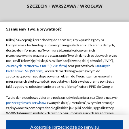
SZCZECIN
/
WARSZAWA
/
WROCŁAW
Szanujemy Twoją prywatność
Dołącz do nas:
Kliknij "Akceptuję i przechodzę do serwisu", aby wyrazić zgody na
korzystanie z technologii automatycznego śledzenia i zbierania danych,
TVP
dostęp do informacji na Twoim urządzeniu końcowym i ich
Abonament TVP
przechowywanie oraz na przetwarzanie Twoich danych osobowych przez
Regulamin TVP
nas, czyli Telewizję Polską S.A. w likwidacji (zwaną dalej również „TVP”),
Emisja w TVP
Polityka prywatności
Zaufanych Partnerów z IAB* (1201 firm)
oraz pozostałych
Zaufanych
Partnerów TVP (93 firm)
, w celach marketingowych (w tym do
Centrum informacji TVP
Moje zgody
zautomatyzowanego dopasowania reklam do Twoich zainteresowań i
mierzenia ich skuteczności) i pozostałych, które wskazujemy poniżej, a
Naziemna Telewizja Cyfrowa
Pomoc
także zgody na udostępnianie przez nas identyfikatora PPID do Google.
Sklep TVP
Biuro reklamy
Twoje dane osobowe zbierane podczas odwiedzania przez Ciebie naszych
Rada Programowa
Kontakt
poszczególnych serwisów
zwanych dalej „Portalem”, w tym informacje
zapisywane za pomocą technologii takich jak: pliki cookie, sygnalizatory
System NOS
WWW lub innych podobnych technologii umożliwiających świadczenie
dopasowanych i bezpiecznych usług, personalizację treści oraz reklam,
Informacje o nadawcy
Kanały
udostępnianie funkcji mediów społecznościowych oraz analizowanie
Akceptuję i przechodzę do serwisu
ruchu w Internecie.