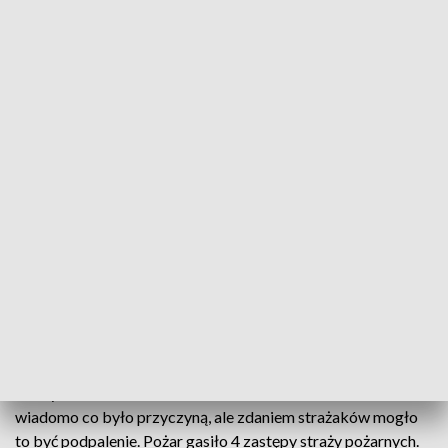
Od początku września podkarpaccy strażacy wyjeżdżali do 168 pożarów traw
Paliły się nieużytki, pola i pastwiska. Ogień
pochłonął prawie 34 hektary gruntów. Jedno z
takich zdarzeń w ostatnim czasie miało miejsce w
Lubaczowie, gdzie paliły się nieużytki rolne na
powierzchni około 1,5 ha.
To jeden z przykładów. Ogień rozprzestrzeniał się na
nieużytkach niedaleko centrum Lubaczowa. Na razie nie
wiadomo co było przyczyną, ale zdaniem strażaków mogło
to być podpalenie. Pożar gasiło 4 zastępy straży pożarnych.