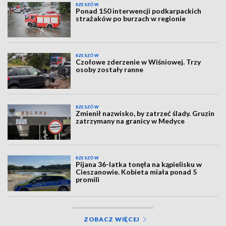
RZESZÓW
Ponad 150 interwencji podkarpackich
strażaków po burzach w regionie
RZESZÓW
Czołowe zderzenie w Wiśniowej. Trzy
osoby zostały ranne
RZESZÓW
Zmienił nazwisko, by zatrzeć ślady. Gruzin
zatrzymany na granicy w Medyce
RZESZÓW
Pijana 36-latka tonęła na kąpielisku w
Cieszanowie. Kobieta miała ponad 5
promili
ZOBACZ WIĘCEJ