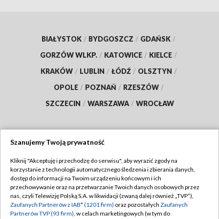
BIAŁYSTOK
/
BYDGOSZCZ
/
GDAŃSK
/
GORZÓW WLKP.
/
KATOWICE
/
KIELCE
/
KRAKÓW
/
LUBLIN
/
ŁÓDŹ
/
OLSZTYN
/
OPOLE
/
POZNAŃ
/
RZESZÓW
/
SZCZECIN
/
WARSZAWA
/
WROCŁAW
Szanujemy Twoją prywatność
Dołącz do nas:
Kliknij "Akceptuję i przechodzę do serwisu", aby wyrazić zgody na
korzystanie z technologii automatycznego śledzenia i zbierania danych,
TVP
dostęp do informacji na Twoim urządzeniu końcowym i ich
Abonament TVP
przechowywanie oraz na przetwarzanie Twoich danych osobowych przez
Regulamin TVP
nas, czyli Telewizję Polską S.A. w likwidacji (zwaną dalej również „TVP”),
Emisja w TVP
Polityka prywatności
Zaufanych Partnerów z IAB* (1201 firm)
oraz pozostałych
Zaufanych
Partnerów TVP (93 firm)
, w celach marketingowych (w tym do
Centrum informacji TVP