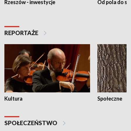
Rzeszów - inwestycje
Od pola do st
REPORTAŻE
Kultura
Społeczne
SPOŁECZEŃSTWO