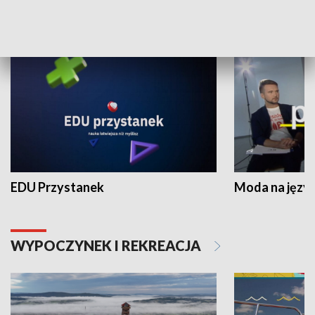
NAUKA I EDUKACJA
EDU Przystanek
Moda na język
WYPOCZYNEK I REKREACJA