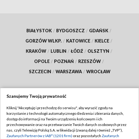
BIAŁYSTOK
/
BYDGOSZCZ
/
GDAŃSK
/
GORZÓW WLKP.
/
KATOWICE
/
KIELCE
/
KRAKÓW
/
LUBLIN
/
ŁÓDŹ
/
OLSZTYN
/
OPOLE
/
POZNAŃ
/
RZESZÓW
/
SZCZECIN
/
WARSZAWA
/
WROCŁAW
Szanujemy Twoją prywatność
Dołącz do nas:
Kliknij "Akceptuję i przechodzę do serwisu", aby wyrazić zgody na
korzystanie z technologii automatycznego śledzenia i zbierania danych,
TVP
dostęp do informacji na Twoim urządzeniu końcowym i ich
Abonament TVP
przechowywanie oraz na przetwarzanie Twoich danych osobowych przez
Regulamin TVP
nas, czyli Telewizję Polską S.A. w likwidacji (zwaną dalej również „TVP”),
Emisja w TVP
Polityka prywatności
Zaufanych Partnerów z IAB* (1201 firm)
oraz pozostałych
Zaufanych