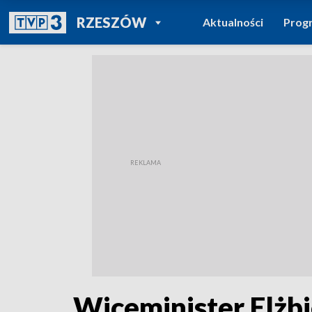
POWRÓT DO
RZESZÓW
Aktualności
Prog
TVP REGIONY
Wiceminister Elżb