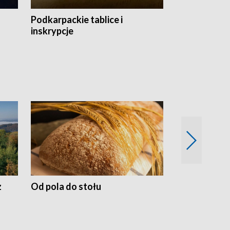
Podkarpackie tablice i
Szlakiem arc
inskrypcje
drewnianej
z
Od pola do stołu
50 lat ochro
przyrodnicz
Zachodnich