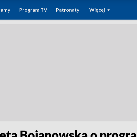
ramy
Program TV
Patronaty
Więcej
ieta Bojanowska o progr