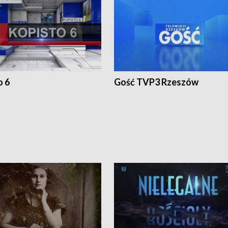
o 6
Gość TVP3 Rzeszów