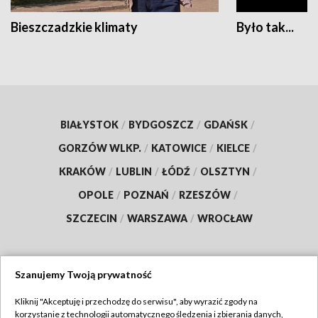
Bieszczadzkie klimaty
Było tak...
BIAŁYSTOK
/
BYDGOSZCZ
/
GDAŃSK
/
GORZÓW WLKP.
/
KATOWICE
/
KIELCE
/
KRAKÓW
/
LUBLIN
/
ŁÓDŹ
/
OLSZTYN
/
OPOLE
/
POZNAŃ
/
RZESZÓW
/
SZCZECIN
/
WARSZAWA
/
WROCŁAW
Szanujemy Twoją prywatność
Dołącz do nas:
Kliknij "Akceptuję i przechodzę do serwisu", aby wyrazić zgody na
korzystanie z technologii automatycznego śledzenia i zbierania danych,
TVP