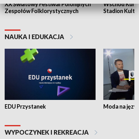
XX Światowy Festiwal Polonijnych
Wschód Kultur
Zespołów Folklorystycznych
Stadion Kultu
NAUKA I EDUKACJA
EDU Przystanek
Moda na język
WYPOCZYNEK I REKREACJA