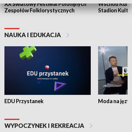
XX Światowy Festiwal Polonijnych
Wschód Kultur
Zespołów Folklorystycznych
Stadion Kultu
NAUKA I EDUKACJA
EDU Przystanek
Moda na język
WYPOCZYNEK I REKREACJA