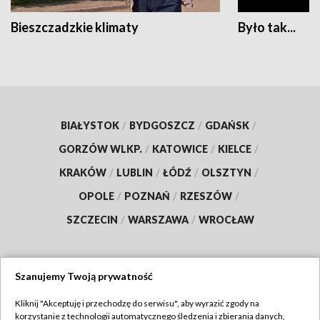
Bieszczadzkie klimaty
Było tak...
BIAŁYSTOK
/
BYDGOSZCZ
/
GDAŃSK
/
GORZÓW WLKP.
/
KATOWICE
/
KIELCE
/
KRAKÓW
/
LUBLIN
/
ŁÓDŹ
/
OLSZTYN
/
OPOLE
/
POZNAŃ
/
RZESZÓW
/
SZCZECIN
/
WARSZAWA
/
WROCŁAW
Szanujemy Twoją prywatność
Dołącz do nas:
Kliknij "Akceptuję i przechodzę do serwisu", aby wyrazić zgody na
korzystanie z technologii automatycznego śledzenia i zbierania danych,
TVP