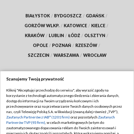
BIAŁYSTOK
/
BYDGOSZCZ
/
GDAŃSK
/
GORZÓW WLKP.
/
KATOWICE
/
KIELCE
/
KRAKÓW
/
LUBLIN
/
ŁÓDŹ
/
OLSZTYN
/
OPOLE
/
POZNAŃ
/
RZESZÓW
/
SZCZECIN
/
WARSZAWA
/
WROCŁAW
Szanujemy Twoją prywatność
Dołącz do nas:
Kliknij "Akceptuję i przechodzę do serwisu", aby wyrazić zgody na
korzystanie z technologii automatycznego śledzenia i zbierania danych,
TVP
dostęp do informacji na Twoim urządzeniu końcowym i ich
Abonament TVP
przechowywanie oraz na przetwarzanie Twoich danych osobowych przez
Regulamin TVP
nas, czyli Telewizję Polską S.A. w likwidacji (zwaną dalej również „TVP”),
Emisja w TVP
Polityka prywatności
Zaufanych Partnerów z IAB* (1201 firm)
oraz pozostałych
Zaufanych
Partnerów TVP (93 firm)
, w celach marketingowych (w tym do
Centrum informacji TVP
Moje zgody
zautomatyzowanego dopasowania reklam do Twoich zainteresowań i
mierzenia ich skuteczności) i pozostałych, które wskazujemy poniżej, a