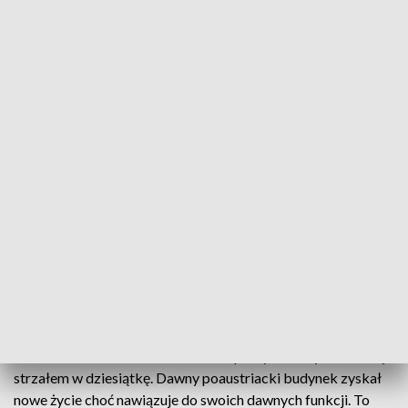
Nagrody za najlepsze produkty turystyczne regionu
Zostały przyznane przez Podkarpacką Regionalną
Organizację Turystyczną. Wygrała Bieszczadzka
Szkoła Rzemiosła, spływy flisackie w Ulanowie i
Biuro Podróży PAWUK oferujące wycieczki po
Bieszczadach. Nagrodę specjalna odebrali zaś
twórcy Folkowiska Gorajec.
Bieszczadzka Szkoła Rzemiosła to pomysł, który okazał się
strzałem w dziesiątkę. Dawny poaustriacki budynek zyskał
nowe życie choć nawiązuje do swoich dawnych funkcji. To