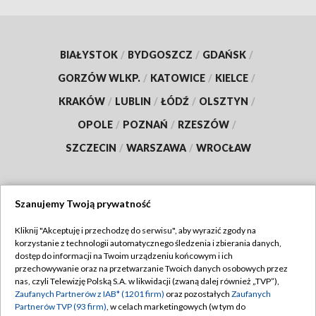
BIAŁYSTOK
/
BYDGOSZCZ
/
GDAŃSK
/
GORZÓW WLKP.
/
KATOWICE
/
KIELCE
/
KRAKÓW
/
LUBLIN
/
ŁÓDŹ
/
OLSZTYN
/
OPOLE
/
POZNAŃ
/
RZESZÓW
/
SZCZECIN
/
WARSZAWA
/
WROCŁAW
Szanujemy Twoją prywatność
Dołącz do nas:
Kliknij "Akceptuję i przechodzę do serwisu", aby wyrazić zgody na
korzystanie z technologii automatycznego śledzenia i zbierania danych,
TVP
dostęp do informacji na Twoim urządzeniu końcowym i ich
Abonament TVP
przechowywanie oraz na przetwarzanie Twoich danych osobowych przez
Regulamin TVP
nas, czyli Telewizję Polską S.A. w likwidacji (zwaną dalej również „TVP”),
Emisja w TVP
Polityka prywatności
Zaufanych Partnerów z IAB* (1201 firm)
oraz pozostałych
Zaufanych
Partnerów TVP (93 firm)
, w celach marketingowych (w tym do
Centrum informacji TVP