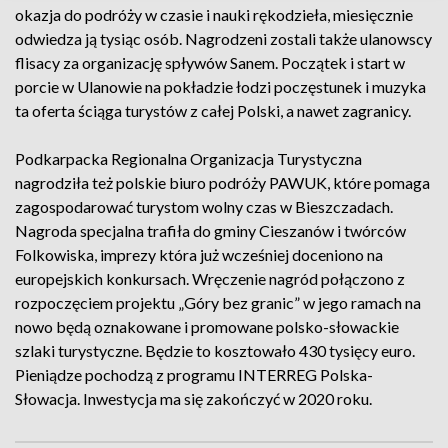
okazja do podróży w czasie i nauki rękodzieła, miesięcznie
odwiedza ją tysiąc osób. Nagrodzeni zostali także ulanowscy
flisacy za organizację spływów Sanem. Początek i start w
porcie w Ulanowie na pokładzie łodzi poczęstunek i muzyka
ta oferta ściąga turystów z całej Polski, a nawet zagranicy.
Podkarpacka Regionalna Organizacja Turystyczna
nagrodziła też polskie biuro podróży PAWUK, które pomaga
zagospodarować turystom wolny czas w Bieszczadach.
Nagroda specjalna trafiła do gminy Cieszanów i twórców
Folkowiska, imprezy która już wcześniej doceniono na
europejskich konkursach. Wręczenie nagród połączono z
rozpoczęciem projektu „Góry bez granic” w jego ramach na
nowo będą oznakowane i promowane polsko-słowackie
szlaki turystyczne. Będzie to kosztowało 430 tysięcy euro.
Pieniądze pochodzą z programu INTERREG Polska-
Słowacja. Inwestycja ma się zakończyć w 2020 roku.