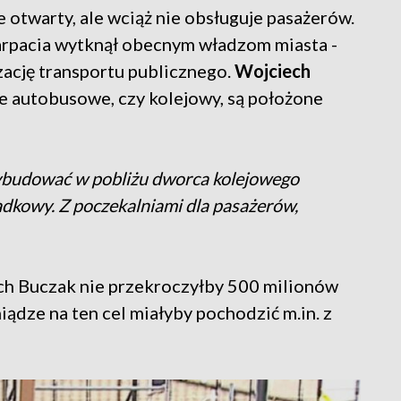
ie otwarty, ale wciąż nie obsługuje pasażerów.
arpacia wytknął obecnym władzom miasta -
ację transportu publicznego.
Wojciech
 autobusowe, czy kolejowy, są położone
wybudować w pobliżu dworca kolejowego
dkowy. Z poczekalniami dla pasażerów,
ech Buczak nie przekroczyłby 500 milionów
eniądze na ten cel miałyby pochodzić m.in. z