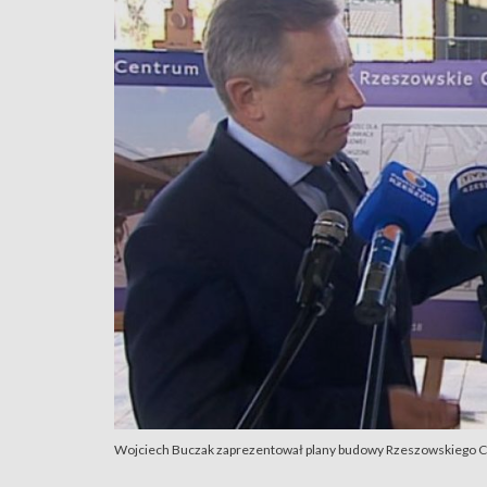
Wojciech Buczak zaprezentował plany budowy Rzeszowskiego