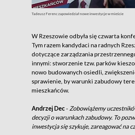
Tadeusz Ferenc zapowiedział nowe inwestycje w mieście
W Rzeszowie odbyła się czwarta konfe
Tym razem kandydaci na radnych Rzes
dotyczące zarządzania przestrzenneg
innymi: stworzenie tzw. parków kiesz
nowo budowanych osiedli, zwiększenie
sprawienie, by warunki zabudowy terenu
mieszkańców.
Andrzej Dec
-
Zobowiążemy uczestników
decyzji o warunkach zabudowy. To pozwo
inwestycja się szykuje, zareagować na cz