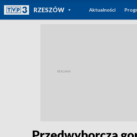
POWRÓT DO
RZESZÓW
Aktualności
Prog
TVP REGIONY
Przedwyborcza gor