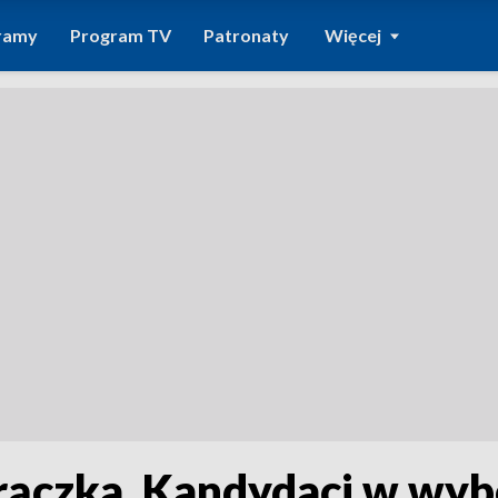
ramy
Program TV
Patronaty
Więcej
ączka. Kandydaci w wyb