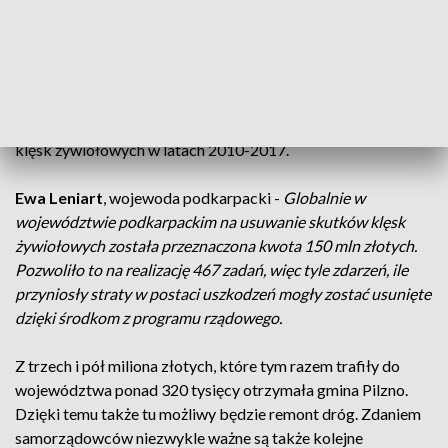
Ucierpiały nie tylko sąsiadujące z rzeką firmy ale i
mieszkańcy, którzy musieli opuścić swoje domy. Poziom
wody na rzece o 3 metry przekroczył stan alarmowy. Gmina
dostała 760 tysięcy złotych. Podobnie jak w przypadku
Dębicy - promesy powodziowe pozwolą na remont lub
odbudowę infrastruktury, która została zniszczona na skutek
klęsk żywiołowych w latach 2010-2017.
Ewa Leniart
, wojewoda podkarpacki -
Globalnie w
województwie podkarpackim na usuwanie skutków klęsk
żywiołowych została przeznaczona kwota 150 mln złotych.
Pozwoliło to na realizację 467 zadań, więc tyle zdarzeń, ile
przyniosły straty w postaci uszkodzeń mogły zostać usunięte
dzięki środkom z programu rządowego.
Z trzech i pół miliona złotych, które tym razem trafiły do
województwa ponad 320 tysięcy otrzymała gmina Pilzno.
Dzięki temu także tu możliwy będzie remont dróg. Zdaniem
samorządowców niezwykle ważne są także kolejne