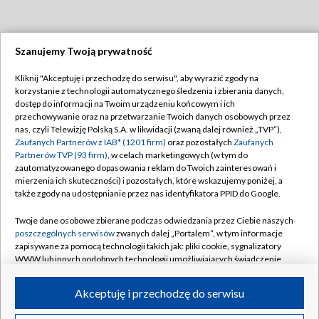
Szanujemy Twoją prywatność
Dołącz do nas:
Kliknij "Akceptuję i przechodzę do serwisu", aby wyrazić zgody na
korzystanie z technologii automatycznego śledzenia i zbierania danych,
TVP
dostęp do informacji na Twoim urządzeniu końcowym i ich
Abonament TVP
przechowywanie oraz na przetwarzanie Twoich danych osobowych przez
Regulamin TVP
nas, czyli Telewizję Polską S.A. w likwidacji (zwaną dalej również „TVP”),
Emisja w TVP
Polityka prywatności
Zaufanych Partnerów z IAB* (1201 firm)
oraz pozostałych
Zaufanych
Partnerów TVP (93 firm)
, w celach marketingowych (w tym do
Centrum informacji TVP
Moje zgody
zautomatyzowanego dopasowania reklam do Twoich zainteresowań i
mierzenia ich skuteczności) i pozostałych, które wskazujemy poniżej, a
Naziemna Telewizja Cyfrowa
Pomoc
także zgody na udostępnianie przez nas identyfikatora PPID do Google.
Sklep TVP
Biuro reklamy
Twoje dane osobowe zbierane podczas odwiedzania przez Ciebie naszych
Rada Programowa
Kontakt
poszczególnych serwisów
zwanych dalej „Portalem”, w tym informacje
zapisywane za pomocą technologii takich jak: pliki cookie, sygnalizatory
System NOS
WWW lub innych podobnych technologii umożliwiających świadczenie
dopasowanych i bezpiecznych usług, personalizację treści oraz reklam,
Informacje o nadawcy
Kanały
udostępnianie funkcji mediów społecznościowych oraz analizowanie
Akceptuję i przechodzę do serwisu
ruchu w Internecie.
Program dla prasy
©2026 Telewizja Polska S.A. w likwidacji