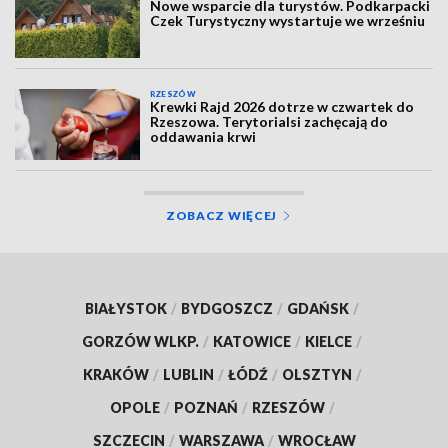
Nowe wsparcie dla turystów. Podkarpacki
Czek Turystyczny wystartuje we wrześniu
RZESZÓW
Krewki Rajd 2026 dotrze w czwartek do
Rzeszowa. Terytorialsi zachęcają do
oddawania krwi
ZOBACZ WIĘCEJ
BIAŁYSTOK
/
BYDGOSZCZ
/
GDAŃSK
/
GORZÓW WLKP.
/
KATOWICE
/
KIELCE
/
KRAKÓW
/
LUBLIN
/
ŁÓDŹ
/
OLSZTYN
/
OPOLE
/
POZNAŃ
/
RZESZÓW
/
SZCZECIN
/
WARSZAWA
/
WROCŁAW