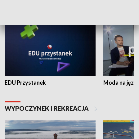
NAUKA I EDUKACJA
EDU Przystanek
Moda na język
WYPOCZYNEK I REKREACJA