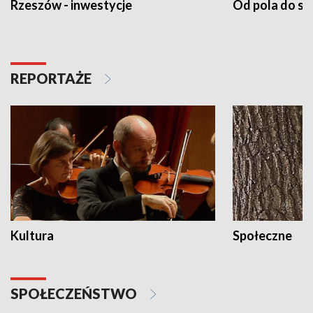
Rzeszów - inwestycje
Od pola do st
REPORTAŻE
Kultura
Społeczne
SPOŁECZEŃSTWO