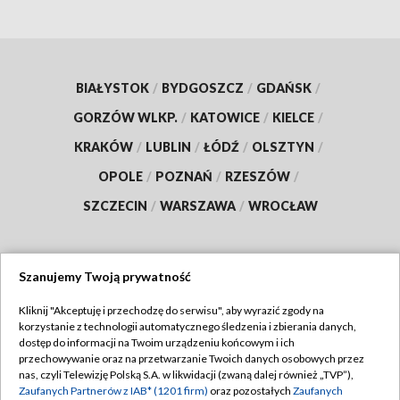
BIAŁYSTOK
/
BYDGOSZCZ
/
GDAŃSK
/
GORZÓW WLKP.
/
KATOWICE
/
KIELCE
/
KRAKÓW
/
LUBLIN
/
ŁÓDŹ
/
OLSZTYN
/
OPOLE
/
POZNAŃ
/
RZESZÓW
/
SZCZECIN
/
WARSZAWA
/
WROCŁAW
Szanujemy Twoją prywatność
Dołącz do nas:
Kliknij "Akceptuję i przechodzę do serwisu", aby wyrazić zgody na
korzystanie z technologii automatycznego śledzenia i zbierania danych,
TVP
dostęp do informacji na Twoim urządzeniu końcowym i ich
Abonament TVP
przechowywanie oraz na przetwarzanie Twoich danych osobowych przez
Regulamin TVP
nas, czyli Telewizję Polską S.A. w likwidacji (zwaną dalej również „TVP”),
Emisja w TVP
Polityka prywatności
Zaufanych Partnerów z IAB* (1201 firm)
oraz pozostałych
Zaufanych