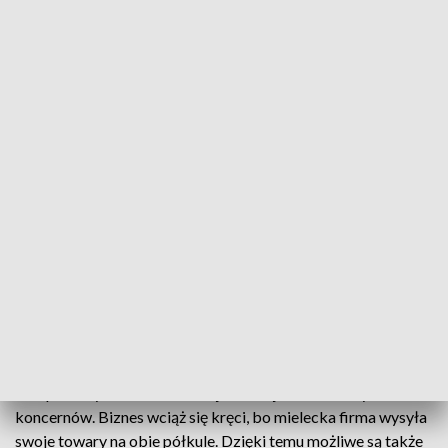
W Mielcu powstanie nowa klasa patronacka
Firma Kirchhoff połączyła siły z Zespołem Szkół
Technicznych w Mielcu. Dzięki temu powstanie
nowa klasa patronacka, będą też płatne staże,
nowe wyposażenie pracowni oraz, co najważniejsze,
szansa na zatrudnienie dla mieleckich uczniów.
Zakład Kirchhoff w Mielcu produkuje i dostarcza części oraz
komponenty metalowe dla najbardziej renomowanych
koncernów. Biznes wciąż się kręci, bo mielecka firma wysyła
swoje towary na obie półkule. Dzięki temu możliwe są także