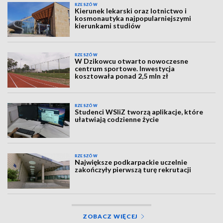
RZESZÓW
Kierunek lekarski oraz lotnictwo i
kosmonautyka najpopularniejszymi
kierunkami studiów
RZESZÓW
W Dzikowcu otwarto nowoczesne
centrum sportowe. Inwestycja
kosztowała ponad 2,5 mln zł
RZESZÓW
Studenci WSIiZ tworzą aplikacje, które
ułatwiają codzienne życie
RZESZÓW
Największe podkarpackie uczelnie
zakończyły pierwszą turę rekrutacji
ZOBACZ WIĘCEJ