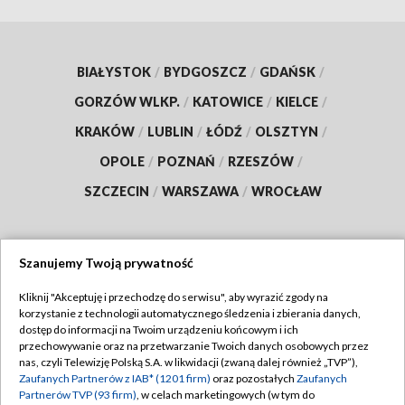
BIAŁYSTOK
/
BYDGOSZCZ
/
GDAŃSK
/
GORZÓW WLKP.
/
KATOWICE
/
KIELCE
/
KRAKÓW
/
LUBLIN
/
ŁÓDŹ
/
OLSZTYN
/
OPOLE
/
POZNAŃ
/
RZESZÓW
/
SZCZECIN
/
WARSZAWA
/
WROCŁAW
Szanujemy Twoją prywatność
Dołącz do nas:
Kliknij "Akceptuję i przechodzę do serwisu", aby wyrazić zgody na
korzystanie z technologii automatycznego śledzenia i zbierania danych,
TVP
dostęp do informacji na Twoim urządzeniu końcowym i ich
Abonament TVP
przechowywanie oraz na przetwarzanie Twoich danych osobowych przez
Regulamin TVP
nas, czyli Telewizję Polską S.A. w likwidacji (zwaną dalej również „TVP”),
Emisja w TVP
Polityka prywatności
Zaufanych Partnerów z IAB* (1201 firm)
oraz pozostałych
Zaufanych
Partnerów TVP (93 firm)
, w celach marketingowych (w tym do
Centrum informacji TVP