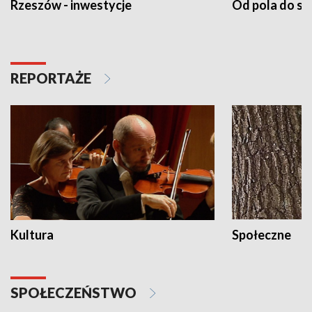
Rzeszów - inwestycje
Od pola do st
REPORTAŻE
Kultura
Społeczne
SPOŁECZEŃSTWO