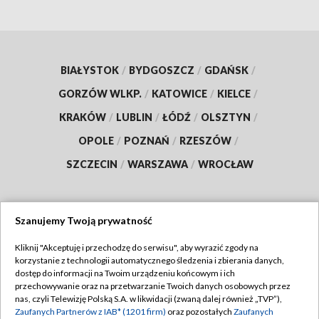
BIAŁYSTOK
/
BYDGOSZCZ
/
GDAŃSK
/
GORZÓW WLKP.
/
KATOWICE
/
KIELCE
/
KRAKÓW
/
LUBLIN
/
ŁÓDŹ
/
OLSZTYN
/
OPOLE
/
POZNAŃ
/
RZESZÓW
/
SZCZECIN
/
WARSZAWA
/
WROCŁAW
Szanujemy Twoją prywatność
Dołącz do nas:
Kliknij "Akceptuję i przechodzę do serwisu", aby wyrazić zgody na
korzystanie z technologii automatycznego śledzenia i zbierania danych,
TVP
dostęp do informacji na Twoim urządzeniu końcowym i ich
Abonament TVP
przechowywanie oraz na przetwarzanie Twoich danych osobowych przez
Regulamin TVP
nas, czyli Telewizję Polską S.A. w likwidacji (zwaną dalej również „TVP”),
Emisja w TVP
Polityka prywatności
Zaufanych Partnerów z IAB* (1201 firm)
oraz pozostałych
Zaufanych