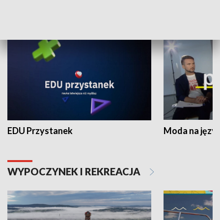
NAUKA I EDUKACJA
EDU Przystanek
Moda na język
WYPOCZYNEK I REKREACJA