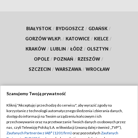
BIAŁYSTOK
/
BYDGOSZCZ
/
GDAŃSK
/
GORZÓW WLKP.
/
KATOWICE
/
KIELCE
/
KRAKÓW
/
LUBLIN
/
ŁÓDŹ
/
OLSZTYN
/
OPOLE
/
POZNAŃ
/
RZESZÓW
/
SZCZECIN
/
WARSZAWA
/
WROCŁAW
Szanujemy Twoją prywatność
Dołącz do nas:
Kliknij "Akceptuję i przechodzę do serwisu", aby wyrazić zgody na
korzystanie z technologii automatycznego śledzenia i zbierania danych,
TVP
dostęp do informacji na Twoim urządzeniu końcowym i ich
Abonament TVP
przechowywanie oraz na przetwarzanie Twoich danych osobowych przez
Regulamin TVP
nas, czyli Telewizję Polską S.A. w likwidacji (zwaną dalej również „TVP”),
Emisja w TVP
Polityka prywatności
Zaufanych Partnerów z IAB* (1201 firm)
oraz pozostałych
Zaufanych