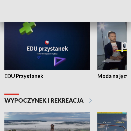
NAUKA I EDUKACJA
EDU Przystanek
Moda na język
WYPOCZYNEK I REKREACJA