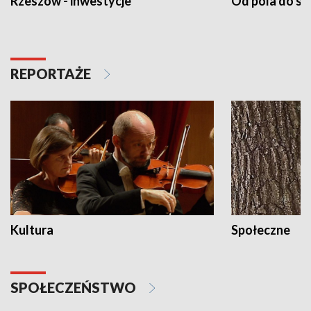
Rzeszów - inwestycje
Od pola do st
REPORTAŻE
Kultura
Społeczne
SPOŁECZEŃSTWO