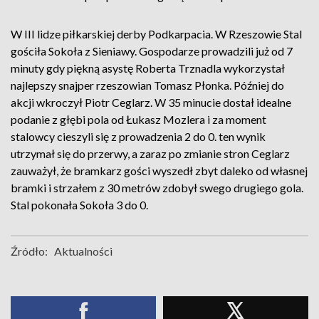
W III lidze piłkarskiej derby Podkarpacia. W Rzeszowie Stal
gościła Sokoła z Sieniawy. Gospodarze prowadzili już od 7
minuty gdy piękną asystę Roberta Trznadla wykorzystał
najlepszy snajper rzeszowian Tomasz Płonka. Później do
akcji wkroczył Piotr Ceglarz. W 35 minucie dostał idealne
podanie z głębi pola od Łukasz Mozlera i za moment
stalowcy cieszyli się z prowadzenia 2 do 0. ten wynik
utrzymał się do przerwy, a zaraz po zmianie stron Ceglarz
zauważył, że bramkarz gości wyszedł zbyt daleko od własnej
bramki i strzałem z 30 metrów zdobył swego drugiego gola.
Stal pokonała Sokoła 3 do 0.
Źródło:
Aktualności