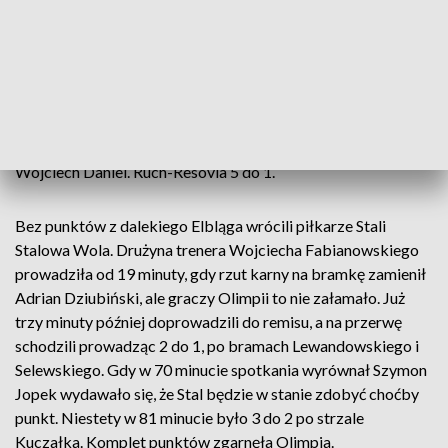
Mateusz Bogusz. Rzeszowianie w drugiej odsłonie próbowali
odrabiać straty, ale w tym meczu defensywa resoviaków nie
miała niestety najlepszego dnia. Najpierw kolejnego gola
zdobył Bogusz, a w 56 minucie Tomasz Podgórski
wykorzystał rzut karny. Dwanaście minut przed końcem
szósta bramka dla chorzowian wisiała w powietrzu. Drugą
jedenastkę egzekwowaną przez Podgórskiego obronił
Wojciech Daniel. Ruch-Resovia 5 do 1.
Bez punktów z dalekiego Elbląga wrócili piłkarze Stali
Stalowa Wola. Drużyna trenera Wojciecha Fabianowskiego
prowadziła od 19 minuty, gdy rzut karny na bramkę zamienił
Adrian Dziubiński, ale graczy Olimpii to nie załamało. Już
trzy minuty później doprowadzili do remisu, a na przerwę
schodzili prowadząc 2 do 1, po bramach Lewandowskiego i
Selewskiego. Gdy w 70 minucie spotkania wyrównał Szymon
Jopek wydawało się, że Stal będzie w stanie zdobyć choćby
punkt. Niestety w 81 minucie było 3 do 2 po strzale
Kuczałka. Komplet punktów zgarnęła Olimpia.