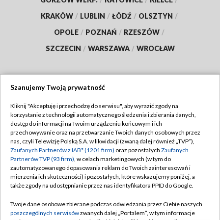
KRAKÓW
/
LUBLIN
/
ŁÓDŹ
/
OLSZTYN
/
OPOLE
/
POZNAŃ
/
RZESZÓW
/
SZCZECIN
/
WARSZAWA
/
WROCŁAW
Szanujemy Twoją prywatność
Dołącz do nas:
Kliknij "Akceptuję i przechodzę do serwisu", aby wyrazić zgody na
korzystanie z technologii automatycznego śledzenia i zbierania danych,
TVP
dostęp do informacji na Twoim urządzeniu końcowym i ich
Abonament TVP
przechowywanie oraz na przetwarzanie Twoich danych osobowych przez
Regulamin TVP
nas, czyli Telewizję Polską S.A. w likwidacji (zwaną dalej również „TVP”),
Emisja w TVP
Polityka prywatności
Zaufanych Partnerów z IAB* (1201 firm)
oraz pozostałych
Zaufanych
Partnerów TVP (93 firm)
, w celach marketingowych (w tym do
Centrum informacji TVP
Moje zgody
zautomatyzowanego dopasowania reklam do Twoich zainteresowań i
mierzenia ich skuteczności) i pozostałych, które wskazujemy poniżej, a
Naziemna Telewizja Cyfrowa
Pomoc
także zgody na udostępnianie przez nas identyfikatora PPID do Google.
Sklep TVP
Biuro reklamy
Twoje dane osobowe zbierane podczas odwiedzania przez Ciebie naszych
Rada Programowa
Kontakt
poszczególnych serwisów
zwanych dalej „Portalem”, w tym informacje