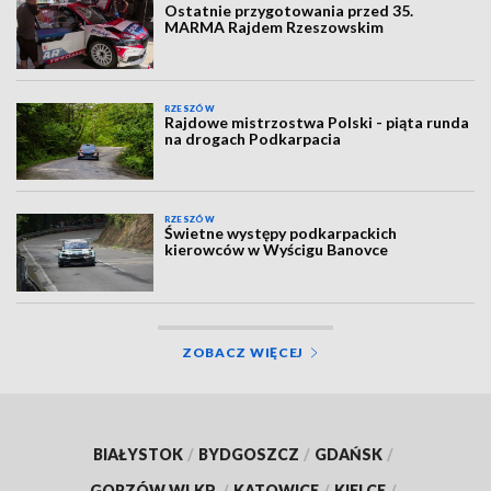
Ostatnie przygotowania przed 35.
MARMA Rajdem Rzeszowskim
RZESZÓW
Rajdowe mistrzostwa Polski - piąta runda
na drogach Podkarpacia
RZESZÓW
Świetne występy podkarpackich
kierowców w Wyścigu Banovce
ZOBACZ WIĘCEJ
BIAŁYSTOK
/
BYDGOSZCZ
/
GDAŃSK
/
GORZÓW WLKP.
/
KATOWICE
/
KIELCE
/