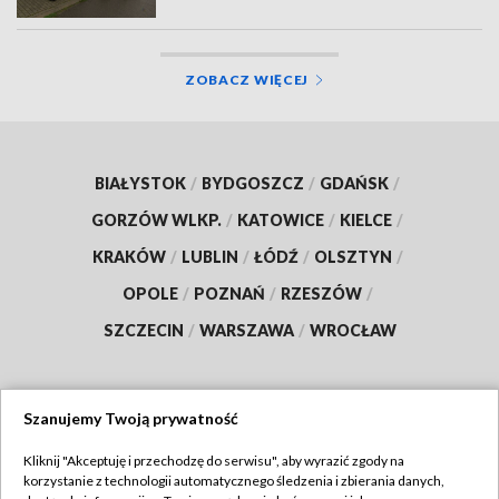
ZOBACZ WIĘCEJ
BIAŁYSTOK
/
BYDGOSZCZ
/
GDAŃSK
/
GORZÓW WLKP.
/
KATOWICE
/
KIELCE
/
KRAKÓW
/
LUBLIN
/
ŁÓDŹ
/
OLSZTYN
/
OPOLE
/
POZNAŃ
/
RZESZÓW
/
SZCZECIN
/
WARSZAWA
/
WROCŁAW
Szanujemy Twoją prywatność
Dołącz do nas:
Kliknij "Akceptuję i przechodzę do serwisu", aby wyrazić zgody na
korzystanie z technologii automatycznego śledzenia i zbierania danych,
TVP