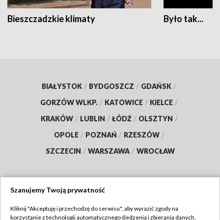
Bieszczadzkie klimaty
Było tak...
BIAŁYSTOK
/
BYDGOSZCZ
/
GDAŃSK
/
GORZÓW WLKP.
/
KATOWICE
/
KIELCE
/
KRAKÓW
/
LUBLIN
/
ŁÓDŹ
/
OLSZTYN
/
OPOLE
/
POZNAŃ
/
RZESZÓW
/
SZCZECIN
/
WARSZAWA
/
WROCŁAW
Szanujemy Twoją prywatność
Dołącz do nas:
Kliknij "Akceptuję i przechodzę do serwisu", aby wyrazić zgody na
korzystanie z technologii automatycznego śledzenia i zbierania danych,
TVP