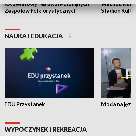
XX Światowy Festiwal Polonijnych
Wschód Kultur
Zespołów Folklorystycznych
Stadion Kultu
NAUKA I EDUKACJA
EDU Przystanek
Moda na język
WYPOCZYNEK I REKREACJA