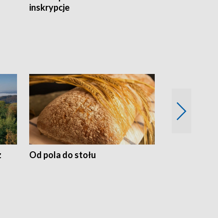
inskrypcje
drewnianej
z
Od pola do stołu
50 lat ochro
przyrodnicz
Zachodnich