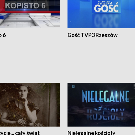
o 6
Gość TVP3 Rzeszów
ycie... cały świat
Nielegalne kościoły