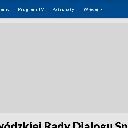
ramy
Program TV
Patronaty
Więcej
ódzkiej Rady Dialogu S