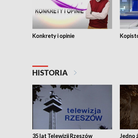
Konkrety i opinie
Kopist
HISTORIA
35 lat Telewizji Rzeszów
Jedno ż