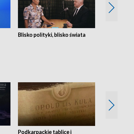
Blisko polityki, blisko świata
Popołudnie 
Podkarpackie tablice i
Szlakiem arc