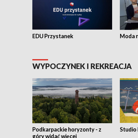
EDU Przystanek
Moda na
WYPOCZYNEK I REKREACJA
Podkarpackie horyzonty - z
Studio
góry widać więcej