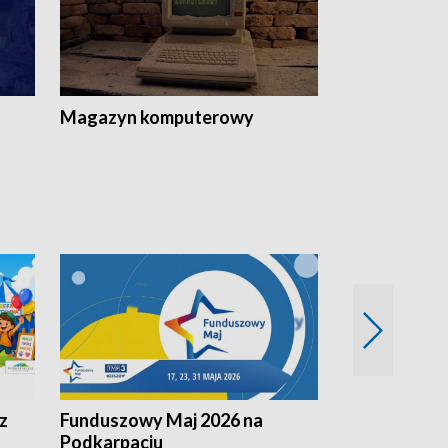
Magazyn komputerowy
z
Funduszowy Maj 2026 na
Podkarpacki
Podkarpaciu
kulinarne z h