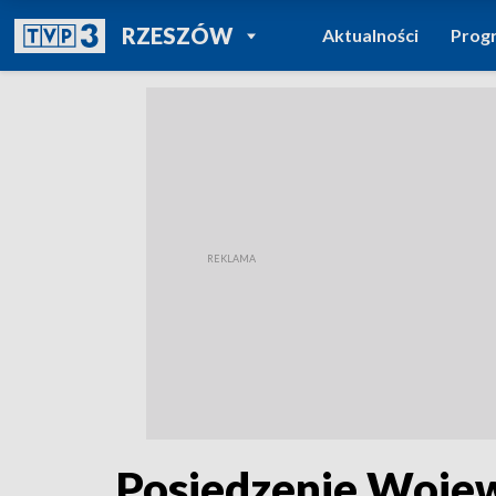
POWRÓT DO
RZESZÓW
Aktualności
Prog
TVP REGIONY
Posiedzenie Wojew