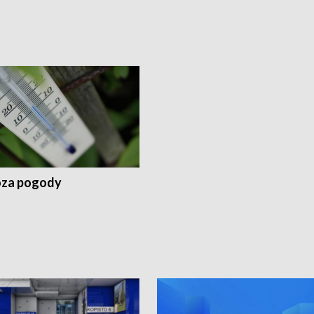
za pogody