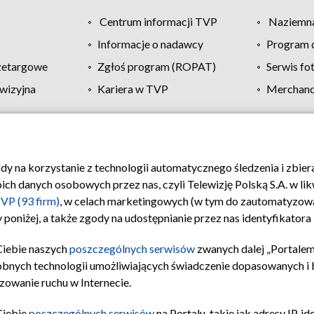
Centrum informacji TVP
Naziemna
Informacje o nadawcy
Program d
zetargowe
Zgłoś program (ROPAT)
Serwis fo
wizyjna
Kariera w TVP
Merchandi
Polityka prywatności
Moje zgody
Pomoc
Biuro re
ody na korzystanie z technologii automatycznego śledzenia i zbie
 danych osobowych przez nas, czyli Telewizję Polską S.A. w likw
VP (93 firm)
, w celach marketingowych (w tym do zautomatyzow
 poniżej, a także zgody na udostępnianie przez nas identyfikator
Ciebie naszych
poszczególnych serwisów
zwanych dalej „Portalem
obnych technologii umożliwiających świadczenie dopasowanych i be
zowanie ruchu w Internecie.
Ciebie
poszczególnych serwisów
na Portalu, takie jak adresy IP, 