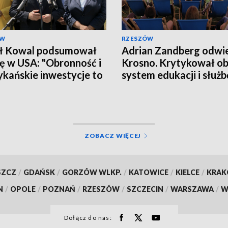
ÓW
RZESZÓW
ł Kowal podsumował
Adrian Zandberg odwie
ę w USA: "Obronność i
Krosno. Krytykował o
kańskie inwestycje to
system edukacji i służb
ytet"
zdrowia
ZOBACZ WIĘCEJ
SZCZ
/
GDAŃSK
/
GORZÓW WLKP.
/
KATOWICE
/
KIELCE
/
KRA
N
/
OPOLE
/
POZNAŃ
/
RZESZÓW
/
SZCZECIN
/
WARSZAWA
/
W
Dołącz do nas: