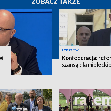
ZOBACZ TAKŻE
RZESZÓW
wi
Konfederacja: refe
szansą dla mieleckie