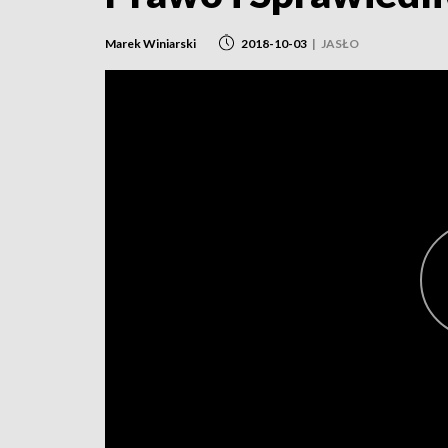
Marek Winiarski
2018-10-03
|
JASŁO