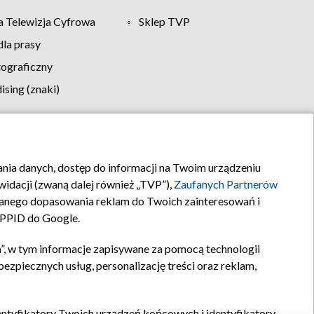
 Telewizja Cyfrowa
Sklep TVP
la prasy
tograficzny
sing (znaki)
klamy
Kontakt
rania danych, dostęp do informacji na Twoim urządzeniu
idacji (zwaną dalej również „TVP”),
Zaufanych Partnerów
anego dopasowania reklam do Twoich zainteresowań i
a PPID do Google.
”, w tym informacje zapisywane za pomocą technologii
zpiecznych usług, personalizację treści oraz reklam,
identyfikatory Twoich urządzeń końcowych i identyfikatory