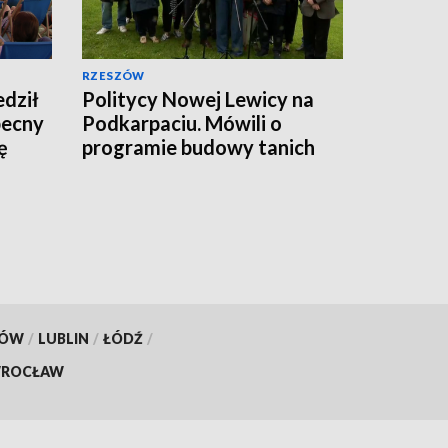
RZESZÓW
dził
Politycy Nowej Lewicy na
becny
Podkarpaciu. Mówili o
ę
programie budowy tanich
mieszkań
KÓW
/
LUBLIN
/
ŁÓDŹ
/
ROCŁAW