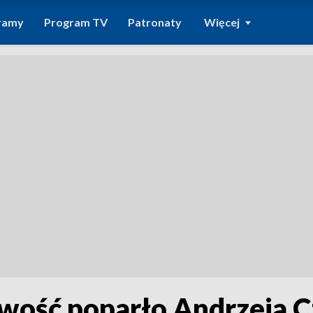
ramy
Program TV
Patronaty
Więcej
iwość poparło Andrzeja 