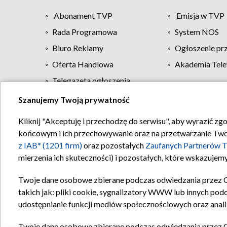
Abonament TVP
Emisja w TVP
Rada Programowa
System NOS
Biuro Reklamy
Ogłoszenie pr
Oferta Handlowa
Akademia Tele
Telegazeta ogłoszenia
Szanujemy Twoją prywatność
Regulamin TVP
Kliknij "Akceptuję i przechodzę do serwisu", aby wyrazić zg
końcowym i ich przechowywanie oraz na przetwarzanie Twoich
z IAB* (1201 firm)
oraz pozostałych
Zaufanych Partnerów T
mierzenia ich skuteczności) i pozostałych, które wskazujemy
Twoje dane osobowe zbierane podczas odwiedzania przez 
takich jak: pliki cookie, sygnalizatory WWW lub innych pod
udostępnianie funkcji mediów społecznościowych oraz anali
Twoje dane osobowe zbierane podczas odwiedzania przez 