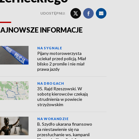
UDOSTĘPNIJ:
AJNOWSZE INFORMACJE
NA SYGNALE
Pijany motorowerzysta
uciekał przed policją. Miał
blisko 2 promile i nie miał
prawa jazdy
NA DROGACH
35. Rajd Rzeszowski. W
sobotę kierowców czekają
utrudnienia w powiecie
strzyżowskim
NA WOKANDZIE
B. Szydło ukarana finansowo
za niestawienie się na
przesłuchanie ws. kampanii