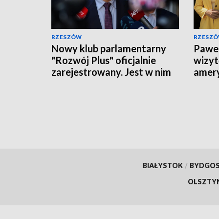
RZESZÓW
RZESZ
Nowy klub parlamentarny
Pawe
"Rozwój Plus" oficjalnie
wizyt
zarejestrowany. Jest w nim
amery
dwóch posłów z
prior
Podkarpacia
BIAŁYSTOK
/
BYDGO
OLSZTY