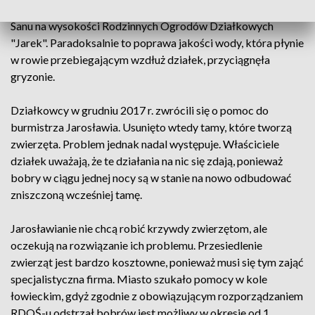
zalewane. Zwierzęta te zadomowiły się w korycie Starego
Sanu na wysokości Rodzinnych Ogrodów Działkowych
"Jarek". Paradoksalnie to poprawa jakości wody, która płynie
w rowie przebiegającym wzdłuż działek, przyciągnęła
gryzonie.
Działkowcy w grudniu 2017 r. zwrócili się o pomoc do
burmistrza Jarosławia. Usunięto wtedy tamy, które tworzą
zwierzęta. Problem jednak nadal występuje. Właściciele
działek uważają, że te działania na nic się zdają, ponieważ
bobry w ciągu jednej nocy są w stanie na nowo odbudować
zniszczoną wcześniej tamę.
Jarosławianie nie chcą robić krzywdy zwierzętom, ale
oczekują na rozwiązanie ich problemu. Przesiedlenie
zwierząt jest bardzo kosztowne, ponieważ musi się tym zająć
specjalistyczna firma. Miasto szukało pomocy w kole
łowieckim, gdyż zgodnie z obowiązującym rozporządzaniem
RDOŚ-u odstrzał bobrów jest możliwy w okresie od 1