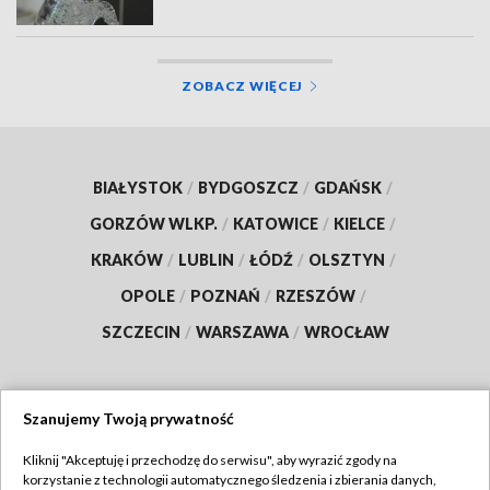
ZOBACZ WIĘCEJ
BIAŁYSTOK
/
BYDGOSZCZ
/
GDAŃSK
/
GORZÓW WLKP.
/
KATOWICE
/
KIELCE
/
KRAKÓW
/
LUBLIN
/
ŁÓDŹ
/
OLSZTYN
/
OPOLE
/
POZNAŃ
/
RZESZÓW
/
SZCZECIN
/
WARSZAWA
/
WROCŁAW
Szanujemy Twoją prywatność
Dołącz do nas:
Kliknij "Akceptuję i przechodzę do serwisu", aby wyrazić zgody na
korzystanie z technologii automatycznego śledzenia i zbierania danych,
TVP