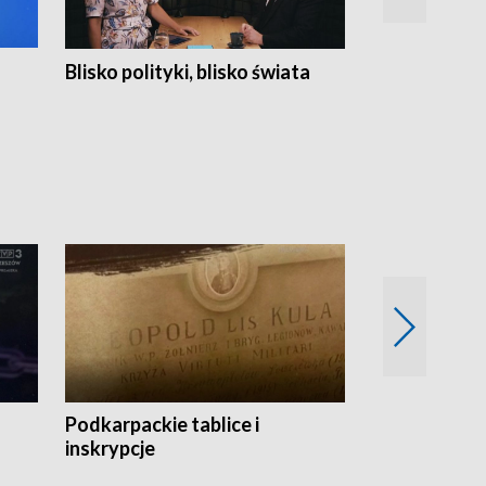
Blisko polityki, blisko świata
Popołudnie 
Podkarpackie tablice i
Szlakiem arc
inskrypcje
drewnianej