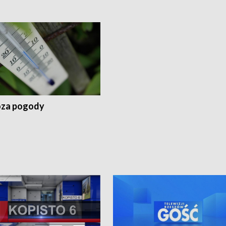
za pogody