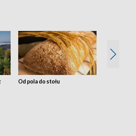
z
Od pola do stołu
50 lat ochro
przyrodnicz
Zachodnich