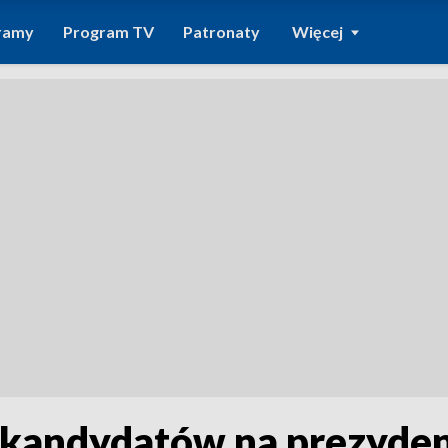
ramy
Program TV
Patronaty
Więcej
 kandydatów na prezyden