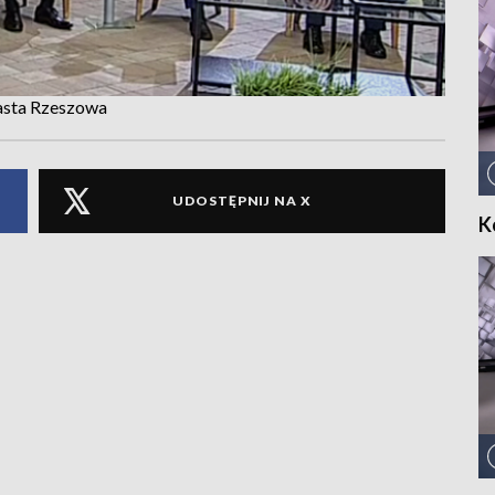
asta Rzeszowa
UDOSTĘPNIJ NA X
K