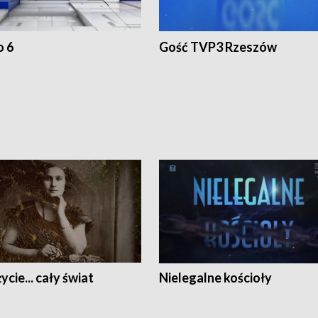
o 6
Gość TVP3 Rzeszów
ycie... cały świat
Nielegalne kościoły