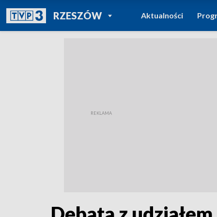
POWRÓT DO
RZESZÓW
Aktualności
Prog
TVP REGIONY
Debata z udziałem