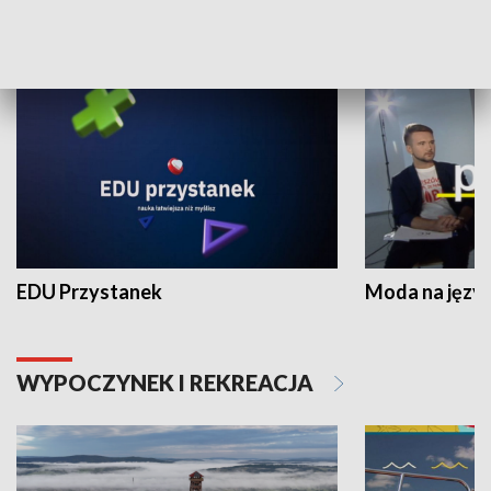
NAUKA I EDUKACJA
EDU Przystanek
Moda na język
WYPOCZYNEK I REKREACJA