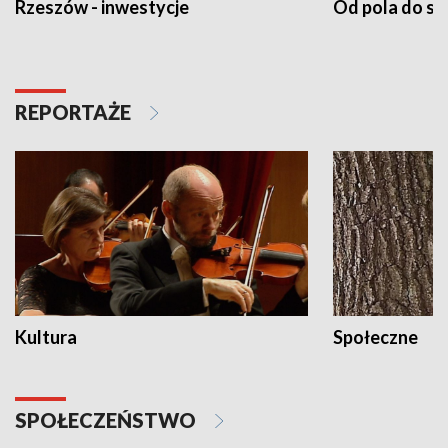
Rzeszów - inwestycje
Od pola do st
REPORTAŻE
Kultura
Społeczne
SPOŁECZEŃSTWO