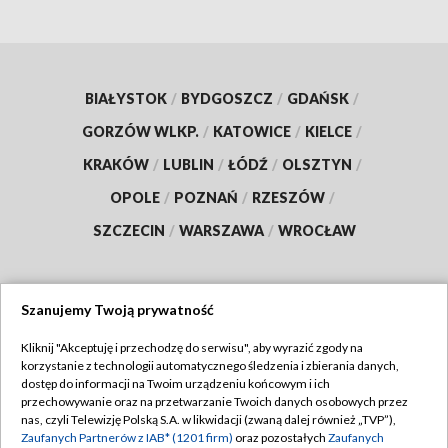
BIAŁYSTOK
/
BYDGOSZCZ
/
GDAŃSK
/
GORZÓW WLKP.
/
KATOWICE
/
KIELCE
/
KRAKÓW
/
LUBLIN
/
ŁÓDŹ
/
OLSZTYN
/
OPOLE
/
POZNAŃ
/
RZESZÓW
/
SZCZECIN
/
WARSZAWA
/
WROCŁAW
Szanujemy Twoją prywatność
Dołącz do nas:
Kliknij "Akceptuję i przechodzę do serwisu", aby wyrazić zgody na
korzystanie z technologii automatycznego śledzenia i zbierania danych,
TVP
dostęp do informacji na Twoim urządzeniu końcowym i ich
Abonament TVP
przechowywanie oraz na przetwarzanie Twoich danych osobowych przez
Regulamin TVP
nas, czyli Telewizję Polską S.A. w likwidacji (zwaną dalej również „TVP”),
Emisja w TVP
Polityka prywatności
Zaufanych Partnerów z IAB* (1201 firm)
oraz pozostałych
Zaufanych