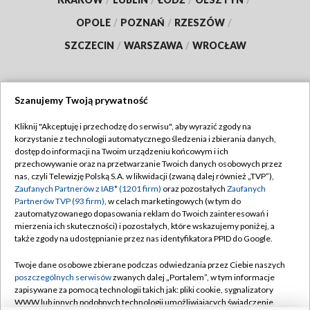
OPOLE
/
POZNAŃ
/
RZESZÓW
/
SZCZECIN
/
WARSZAWA
/
WROCŁAW
Szanujemy Twoją prywatność
Dołącz do nas:
Kliknij "Akceptuję i przechodzę do serwisu", aby wyrazić zgody na
korzystanie z technologii automatycznego śledzenia i zbierania danych,
TVP
dostęp do informacji na Twoim urządzeniu końcowym i ich
Abonament TVP
przechowywanie oraz na przetwarzanie Twoich danych osobowych przez
Regulamin TVP
nas, czyli Telewizję Polską S.A. w likwidacji (zwaną dalej również „TVP”),
Emisja w TVP
Polityka prywatności
Zaufanych Partnerów z IAB* (1201 firm)
oraz pozostałych
Zaufanych
Partnerów TVP (93 firm)
, w celach marketingowych (w tym do
Centrum informacji TVP
Moje zgody
zautomatyzowanego dopasowania reklam do Twoich zainteresowań i
mierzenia ich skuteczności) i pozostałych, które wskazujemy poniżej, a
Naziemna Telewizja Cyfrowa
Pomoc
także zgody na udostępnianie przez nas identyfikatora PPID do Google.
Sklep TVP
Biuro reklamy
Twoje dane osobowe zbierane podczas odwiedzania przez Ciebie naszych
Rada Programowa
Kontakt
poszczególnych serwisów
zwanych dalej „Portalem”, w tym informacje
zapisywane za pomocą technologii takich jak: pliki cookie, sygnalizatory
System NOS
WWW lub innych podobnych technologii umożliwiających świadczenie