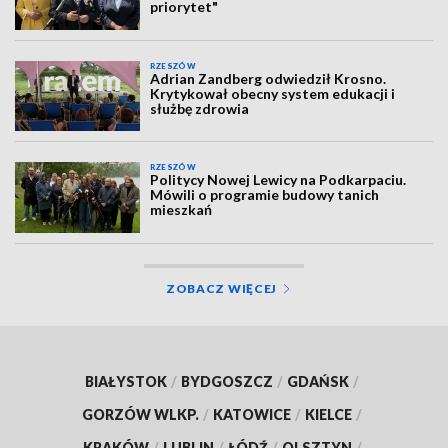
priorytet"
RZESZÓW
Adrian Zandberg odwiedził Krosno.
Krytykował obecny system edukacji i
służbę zdrowia
RZESZÓW
Politycy Nowej Lewicy na Podkarpaciu.
Mówili o programie budowy tanich
mieszkań
ZOBACZ WIĘCEJ
BIAŁYSTOK
/
BYDGOSZCZ
/
GDAŃSK
/
GORZÓW WLKP.
/
KATOWICE
/
KIELCE
/
KRAKÓW
/
LUBLIN
/
ŁÓDŹ
/
OLSZTYN
/