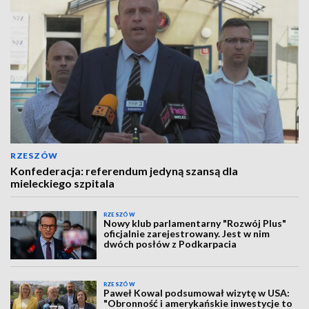
RZESZÓW
Konfederacja: referendum jedyną szansą dla
mieleckiego szpitala
RZESZÓW
Nowy klub parlamentarny "Rozwój Plus"
oficjalnie zarejestrowany. Jest w nim
dwóch posłów z Podkarpacia
RZESZÓW
Paweł Kowal podsumował wizytę w USA:
"Obronność i amerykańskie inwestycje to