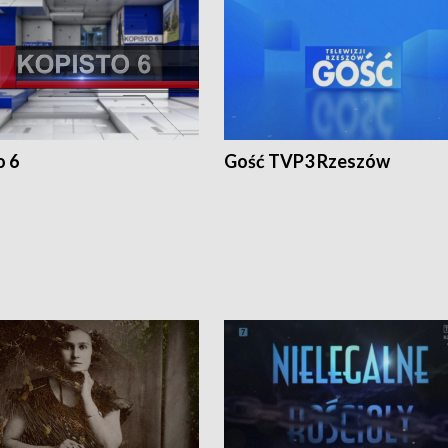
o 6
Gość TVP3 Rzeszów