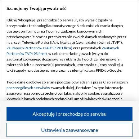
Szanujemy Twoją prywatność
Dołącz do nas:
Kliknij "Akceptuję i przechodzę do serwisu", aby wyrazić zgody na
korzystanie z technologii automatycznego śledzenia i zbierania danych,
TVP
dostęp do informacji na Twoim urządzeniu końcowym i ich
Abonament TVP
przechowywanie oraz na przetwarzanie Twoich danych osobowych przez
Regulamin TVP
nas, czyli Telewizję Polską S.A. w likwidacji (zwaną dalej również „TVP”),
Emisja w TVP
Polityka prywatności
Zaufanych Partnerów z IAB* (1201 firm)
oraz pozostałych
Zaufanych
Partnerów TVP (93 firm)
, w celach marketingowych (w tym do
Centrum informacji TVP
Moje zgody
zautomatyzowanego dopasowania reklam do Twoich zainteresowań i
mierzenia ich skuteczności) i pozostałych, które wskazujemy poniżej, a
Naziemna Telewizja Cyfrowa
Pomoc
także zgody na udostępnianie przez nas identyfikatora PPID do Google.
Sklep TVP
Biuro reklamy
Twoje dane osobowe zbierane podczas odwiedzania przez Ciebie naszych
Rada Programowa
Kontakt
poszczególnych serwisów
zwanych dalej „Portalem”, w tym informacje
zapisywane za pomocą technologii takich jak: pliki cookie, sygnalizatory
System NOS
WWW lub innych podobnych technologii umożliwiających świadczenie
dopasowanych i bezpiecznych usług, personalizację treści oraz reklam,
Informacje o nadawcy
Kanały
udostępnianie funkcji mediów społecznościowych oraz analizowanie
Akceptuję i przechodzę do serwisu
ruchu w Internecie.
Program dla prasy
©2026 Telewizja Polska S.A. w likwidacji
Biuro Reklamy
Twoje dane osobowe zbierane podczas odwiedzania przez Ciebie
Ustawienia zaawansowane
poszczególnych serwisów
na Portalu, takie jak adresy IP, identyfikatory
Ogłoszenie przetargowe
Twoich urządzeń końcowych i identyfikatory plików cookie, informacje o