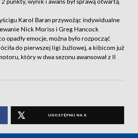
 2 punkty, wynik i awans był sprawą otwartą.
yścigu Karol Baran przywożąc indywidualne
iewanie Nick Moriss i Greg Hancock
ieco opadły emocje, można było rozpocząć
óciła do pierwszej ligi żużlowej, a kibicom już
 motoru, który w dwa sezonu awansował z II
UDOSTĘPNIJ NA X