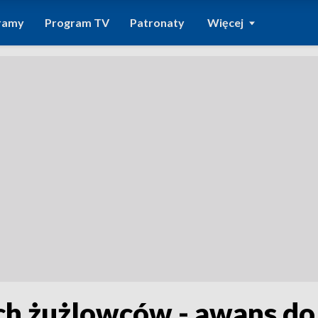
ramy
Program TV
Patronaty
Więcej
h żużlowców - awans do I