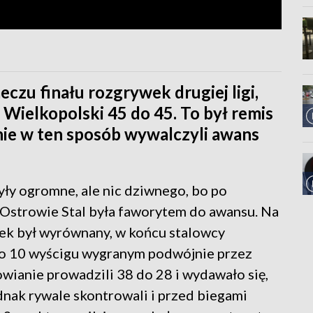
zu finału rozgrywek drugiej ligi,
Wielkopolski 45 do 45. To był remis
nie w ten sposób wywalczyli awans
ły ogromne, ale nic dziwnego, bo po
Ostrowie Stal była faworytem do awansu. Na
tek był wyrównany, w końcu stalowcy
Po 10 wyścigu wygranym podwójnie przez
wianie prowadzili 38 do 28 i wydawało się,
ednak rywale skontrowali i przed biegami