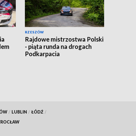
RZESZÓW
ia
Rajdowe mistrzostwa Polski
dem
- piąta runda na drogach
Podkarpacia
KÓW
/
LUBLIN
/
ŁÓDŹ
/
ROCŁAW