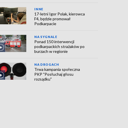
INNE
17-letni Igor Polak, kierowca
F4, będzie promował
Podkarpacie
NA SYGNALE
Ponad 150 interwencji
podkarpackich strażaków po
burzach w regionie
NA DROGACH
Trwa kampania społeczna
PKP "Posłuchaj głosu
rozsądku"