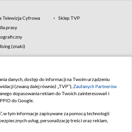
 Telewizja Cyfrowa
Sklep TVP
la prasy
tograficzny
sing (znaki)
klamy
Kontakt
rania danych, dostęp do informacji na Twoim urządzeniu
idacji (zwaną dalej również „TVP”),
Zaufanych Partnerów
anego dopasowania reklam do Twoich zainteresowań i
a PPID do Google.
”, w tym informacje zapisywane za pomocą technologii
zpiecznych usług, personalizację treści oraz reklam,