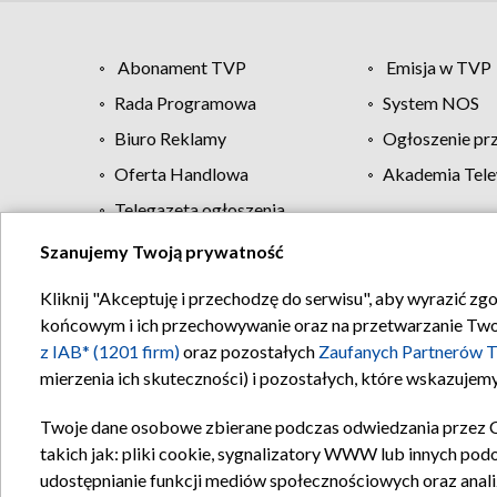
Abonament TVP
Emisja w TVP
Rada Programowa
System NOS
Biuro Reklamy
Ogłoszenie pr
Oferta Handlowa
Akademia Tele
Telegazeta ogłoszenia
Szanujemy Twoją prywatność
Regulamin TVP
Kliknij "Akceptuję i przechodzę do serwisu", aby wyrazić zg
końcowym i ich przechowywanie oraz na przetwarzanie Twoich
z IAB* (1201 firm)
oraz pozostałych
Zaufanych Partnerów T
mierzenia ich skuteczności) i pozostałych, które wskazujemy
Twoje dane osobowe zbierane podczas odwiedzania przez 
takich jak: pliki cookie, sygnalizatory WWW lub innych pod
udostępnianie funkcji mediów społecznościowych oraz anali