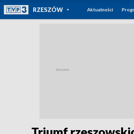
POWRÓT DO
RZESZÓW
Aktualności
Prog
TVP REGIONY
Triumf rzeszowskic