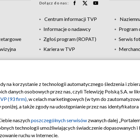
Dołącz do nas:
Centrum informacji TVP
Naziemna
Informacje o nadawcy
Program d
zetargowe
Zgłoś program (ROPAT)
Serwis fo
wizyjna
Kariera w TVP
Merchandi
Polityka prywatności
Moje zgody
Pomoc
Biuro re
ody na korzystanie z technologii automatycznego śledzenia i zbie
 danych osobowych przez nas, czyli Telewizję Polską S.A. w likw
VP (93 firm)
, w celach marketingowych (w tym do zautomatyzow
 poniżej, a także zgody na udostępnianie przez nas identyfikator
Ciebie naszych
poszczególnych serwisów
zwanych dalej „Portalem
obnych technologii umożliwiających świadczenie dopasowanych i be
zowanie ruchu w Internecie.