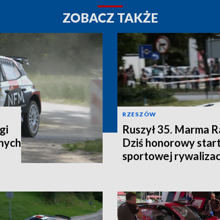
ZOBACZ TAKŻE
RZESZÓW
gi
Ruszył 35. Marma R
lnych
Dziś honorowy start
sportowej rywalizac