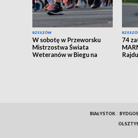
RZESZÓW
RZESZ
W sobotę w Przeworsku
74 za
Mistrzostwa Świata
MARM
Weteranów w Biegu na
Rajdu
Orientację. Będą utrudnienia
na wi
BIAŁYSTOK
/
BYDGO
OLSZTY