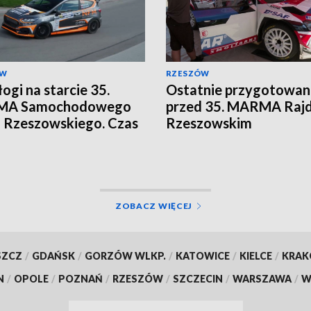
ÓW
RZESZÓW
łogi na starcie 35.
Ostatnie przygotowan
A Samochodowego
przed 35. MARMA Raj
 Rzeszowskiego. Czas
Rzeszowskim
elkie ściganie
ZOBACZ WIĘCEJ
SZCZ
/
GDAŃSK
/
GORZÓW WLKP.
/
KATOWICE
/
KIELCE
/
KRA
N
/
OPOLE
/
POZNAŃ
/
RZESZÓW
/
SZCZECIN
/
WARSZAWA
/
W