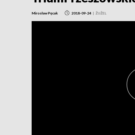
Mirosław Pęcak
2018-09-24
|
ŻUŻEL