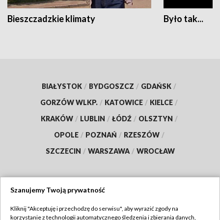
Bieszczadzkie klimaty
Było tak...
BIAŁYSTOK
/
BYDGOSZCZ
/
GDAŃSK
/
GORZÓW WLKP.
/
KATOWICE
/
KIELCE
/
KRAKÓW
/
LUBLIN
/
ŁÓDŹ
/
OLSZTYN
/
OPOLE
/
POZNAŃ
/
RZESZÓW
/
SZCZECIN
/
WARSZAWA
/
WROCŁAW
Szanujemy Twoją prywatność
Dołącz do nas:
Kliknij "Akceptuję i przechodzę do serwisu", aby wyrazić zgody na
korzystanie z technologii automatycznego śledzenia i zbierania danych,
TVP