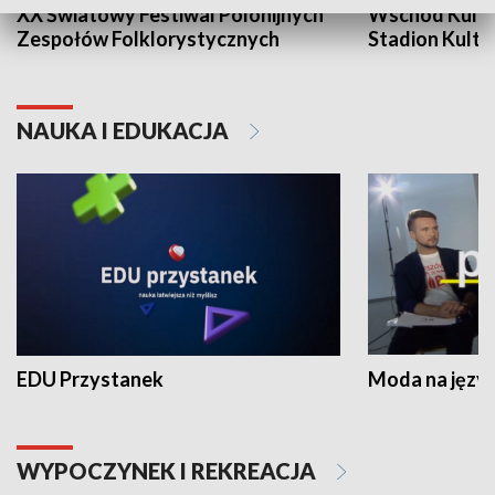
XX Światowy Festiwal Polonijnych
Wschód Kultur
Zespołów Folklorystycznych
Stadion Kultu
NAUKA I EDUKACJA
EDU Przystanek
Moda na język
WYPOCZYNEK I REKREACJA