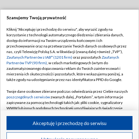
Szanujemy Twoją prywatność
Dołącz do nas:
Kliknij "Akceptuję i przechodzę do serwisu", aby wyrazić zgody na
korzystanie z technologii automatycznego śledzenia i zbierania danych,
TVP
dostęp do informacji na Twoim urządzeniu końcowym i ich
Abonament TVP
przechowywanie oraz na przetwarzanie Twoich danych osobowych przez
Regulamin TVP
nas, czyli Telewizję Polską S.A. w likwidacji (zwaną dalej również „TVP”),
Emisja w TVP
Polityka prywatności
Zaufanych Partnerów z IAB* (1201 firm)
oraz pozostałych
Zaufanych
Partnerów TVP (93 firm)
, w celach marketingowych (w tym do
Centrum informacji TVP
Moje zgody
zautomatyzowanego dopasowania reklam do Twoich zainteresowań i
mierzenia ich skuteczności) i pozostałych, które wskazujemy poniżej, a
Naziemna Telewizja Cyfrowa
Pomoc
także zgody na udostępnianie przez nas identyfikatora PPID do Google.
Sklep TVP
Biuro reklamy
Twoje dane osobowe zbierane podczas odwiedzania przez Ciebie naszych
Rada Programowa
Kontakt
poszczególnych serwisów
zwanych dalej „Portalem”, w tym informacje
zapisywane za pomocą technologii takich jak: pliki cookie, sygnalizatory
System NOS
WWW lub innych podobnych technologii umożliwiających świadczenie
dopasowanych i bezpiecznych usług, personalizację treści oraz reklam,
Informacje o nadawcy
Kanały
udostępnianie funkcji mediów społecznościowych oraz analizowanie
Akceptuję i przechodzę do serwisu
ruchu w Internecie.
Program dla prasy
©2026 Telewizja Polska S.A. w likwidacji
Biuro Reklamy
Twoje dane osobowe zbierane podczas odwiedzania przez Ciebie