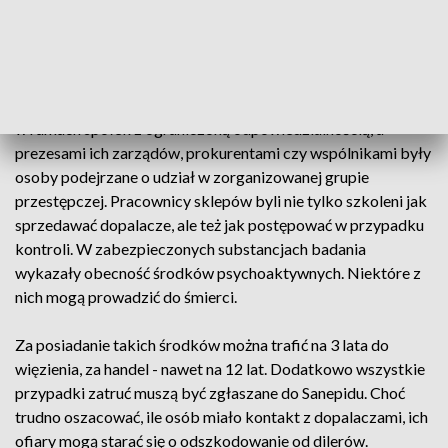
Zatrzymani podczas tej akcji to byli pracownicy sklepów z
dopalaczami. Zabezpieczone produkty były oznaczone m.in.
jako odświeżacz do toalet, dodatek do piasku i żwiru,
pochłaniacz wilgoci czy rozpałka do grilla. To kolejne
uderzenie w rynek dopalaczy. Sklepy z dopalaczami działały
w ramach spółek z ograniczoną odpowiedzialnością, a
prezesami ich zarządów, prokurentami czy wspólnikami były
osoby podejrzane o udział w zorganizowanej grupie
przestępczej. Pracownicy sklepów byli nie tylko szkoleni jak
sprzedawać dopalacze, ale też jak postępować w przypadku
kontroli. W zabezpieczonych substancjach badania
wykazały obecność środków psychoaktywnych. Niektóre z
nich mogą prowadzić do śmierci.
Za posiadanie takich środków można trafić na 3 lata do
więzienia, za handel - nawet na 12 lat. Dodatkowo wszystkie
przypadki zatruć muszą być zgłaszane do Sanepidu. Choć
trudno oszacować, ile osób miało kontakt z dopalaczami, ich
ofiary mogą starać się o odszkodowanie od dilerów.