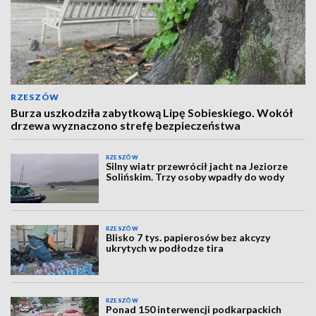
RZESZÓW
Burza uszkodziła zabytkową Lipę Sobieskiego. Wokół
drzewa wyznaczono strefę bezpieczeństwa
RZESZÓW
Silny wiatr przewrócił jacht na Jeziorze
Solińskim. Trzy osoby wpadły do wody
RZESZÓW
Blisko 7 tys. papierosów bez akcyzy
ukrytych w podłodze tira
RZESZÓW
Ponad 150 interwencji podkarpackich