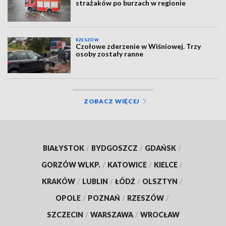
strażaków po burzach w regionie
RZESZÓW
Czołowe zderzenie w Wiśniowej. Trzy
osoby zostały ranne
ZOBACZ WIĘCEJ
BIAŁYSTOK
/
BYDGOSZCZ
/
GDAŃSK
/
GORZÓW WLKP.
/
KATOWICE
/
KIELCE
/
KRAKÓW
/
LUBLIN
/
ŁÓDŹ
/
OLSZTYN
/
OPOLE
/
POZNAŃ
/
RZESZÓW
/
SZCZECIN
/
WARSZAWA
/
WROCŁAW