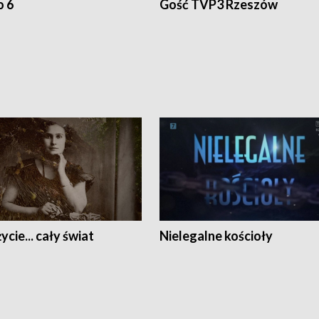
o 6
Gość TVP3 Rzeszów
ycie... cały świat
Nielegalne kościoły