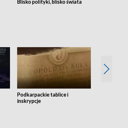
Blisko polityki, blisko świata
Popołudnie 
Podkarpackie tablice i
Szlakiem arc
inskrypcje
drewnianej