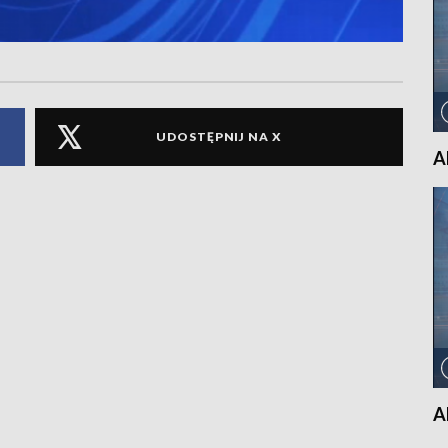
UDOSTĘPNIJ NA X
A
A