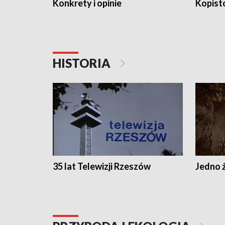
Konkrety i opinie
Kopist
HISTORIA
35 lat Telewizji Rzeszów
Jedno ż