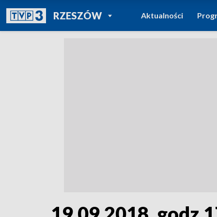
POWRÓT DO
RZESZÓW
Aktualności
Prog
TVP REGIONY
19.09.2018, godz.1