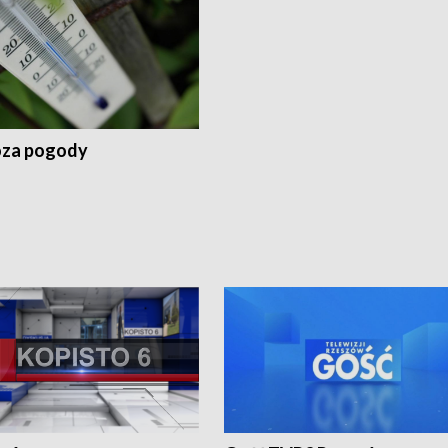
za pogody