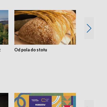
z
Od pola do stołu
50 lat ochro
przyrodnicz
Zachodnich