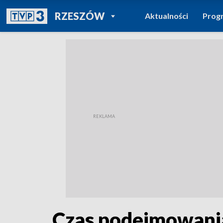
POWRÓT DO
RZESZÓW
Aktualności
Prog
TVP REGIONY
Czas podejmowania 