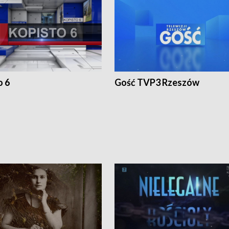
o 6
Gość TVP3 Rzeszów