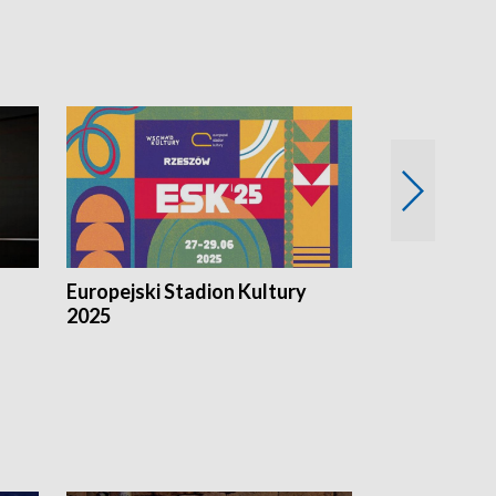
Magazyn Kul
Europejski Stadion Kultury
2025