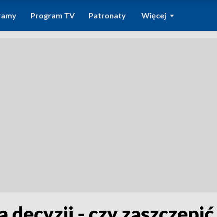
ramy
Program TV
Patronaty
Więcej
decyzji - czy zaszczepić