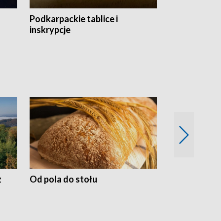
Podkarpackie tablice i
Szlakiem arc
inskrypcje
drewnianej
z
Od pola do stołu
50 lat ochro
przyrodnicz
Zachodnich