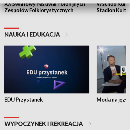
XX Światowy Festiwal Polonijnych
Wschód Kultur
Zespołów Folklorystycznych
Stadion Kultu
NAUKA I EDUKACJA
EDU Przystanek
Moda na język
WYPOCZYNEK I REKREACJA