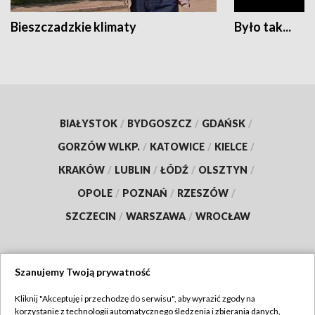
Bieszczadzkie klimaty
Było tak...
BIAŁYSTOK
/
BYDGOSZCZ
/
GDAŃSK
/
GORZÓW WLKP.
/
KATOWICE
/
KIELCE
/
KRAKÓW
/
LUBLIN
/
ŁÓDŹ
/
OLSZTYN
/
OPOLE
/
POZNAŃ
/
RZESZÓW
/
SZCZECIN
/
WARSZAWA
/
WROCŁAW
Szanujemy Twoją prywatność
Dołącz do nas:
Kliknij "Akceptuję i przechodzę do serwisu", aby wyrazić zgody na
korzystanie z technologii automatycznego śledzenia i zbierania danych,
TVP