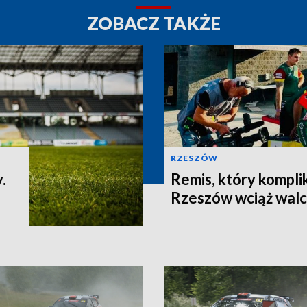
ZOBACZ TAKŻE
RZESZÓW
.
Remis, który komplik
Rzeszów wciąż walcz