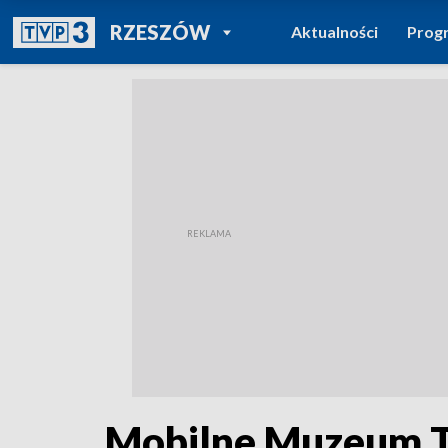
POWRÓT DO
RZESZÓW
Aktualności
Prog
TVP REGIONY
Mobilne Muzeum T