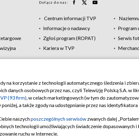
Dołącz do nas:
Centrum informacji TVP
Naziemna
Informacje o nadawcy
Program d
zetargowe
Zgłoś program (ROPAT)
Serwis fo
wizyjna
Kariera w TVP
Merchandi
Polityka prywatności
Moje zgody
Pomoc
Biuro re
ody na korzystanie z technologii automatycznego śledzenia i zbie
 danych osobowych przez nas, czyli Telewizję Polską S.A. w likw
VP (93 firm)
, w celach marketingowych (w tym do zautomatyzow
 poniżej, a także zgody na udostępnianie przez nas identyfikator
Ciebie naszych
poszczególnych serwisów
zwanych dalej „Portalem
obnych technologii umożliwiających świadczenie dopasowanych i be
zowanie ruchu w Internecie.