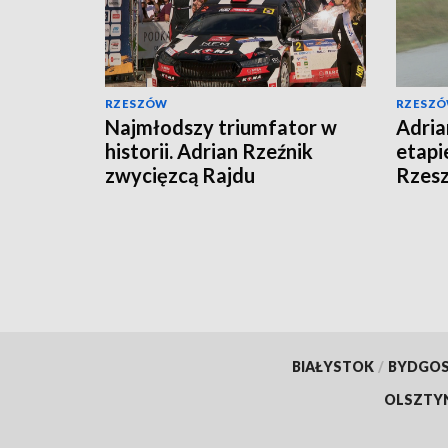
RZESZÓW
RZESZ
Najmłodszy triumfator w
Adria
historii. Adrian Rzeźnik
etapi
zwycięzcą Rajdu
Rzes
Rzeszowskiego
BIAŁYSTOK
/
BYDGO
OLSZTY