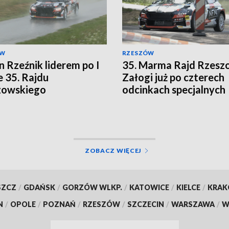
ÓW
RZESZÓW
n Rzeźnik liderem po I
35. Marma Rajd Rzeszo
e 35. Rajdu
Załogi już po czterech
zowskiego
odcinkach specjalnych
ZOBACZ WIĘCEJ
SZCZ
/
GDAŃSK
/
GORZÓW WLKP.
/
KATOWICE
/
KIELCE
/
KRA
N
/
OPOLE
/
POZNAŃ
/
RZESZÓW
/
SZCZECIN
/
WARSZAWA
/
W