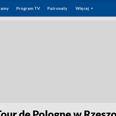
ramy
Program TV
Patronaty
Więcej
our de Pologne w Rzesz