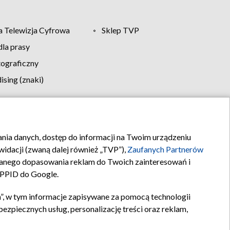
 Telewizja Cyfrowa
Sklep TVP
la prasy
tograficzny
sing (znaki)
klamy
Kontakt
rania danych, dostęp do informacji na Twoim urządzeniu
idacji (zwaną dalej również „TVP”),
Zaufanych Partnerów
anego dopasowania reklam do Twoich zainteresowań i
a PPID do Google.
”, w tym informacje zapisywane za pomocą technologii
zpiecznych usług, personalizację treści oraz reklam,