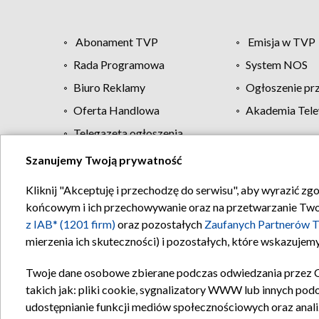
Abonament TVP
Emisja w TVP
Rada Programowa
System NOS
Biuro Reklamy
Ogłoszenie pr
Oferta Handlowa
Akademia Tele
Telegazeta ogłoszenia
Szanujemy Twoją prywatność
Regulamin TVP
Kliknij "Akceptuję i przechodzę do serwisu", aby wyrazić zg
końcowym i ich przechowywanie oraz na przetwarzanie Twoich
z IAB* (1201 firm)
oraz pozostałych
Zaufanych Partnerów T
mierzenia ich skuteczności) i pozostałych, które wskazujemy
Twoje dane osobowe zbierane podczas odwiedzania przez 
takich jak: pliki cookie, sygnalizatory WWW lub innych pod
udostępnianie funkcji mediów społecznościowych oraz anali