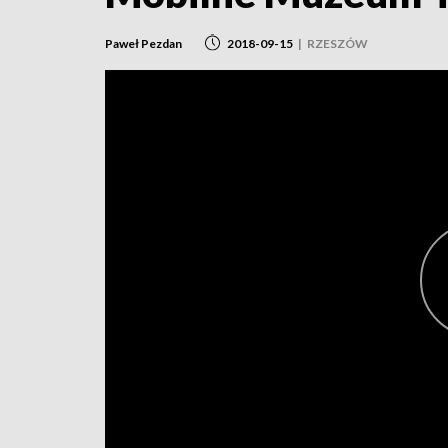
Paweł Pezdan
2018-09-15
|
RZESZÓW