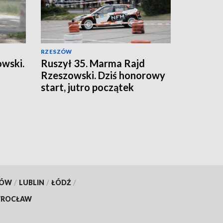
RZESZÓW
wski.
Ruszył 35. Marma Rajd
Rzeszowski. Dziś honorowy
start, jutro początek
sportowej rywalizacji
KÓW
/
LUBLIN
/
ŁÓDŹ
/
ROCŁAW