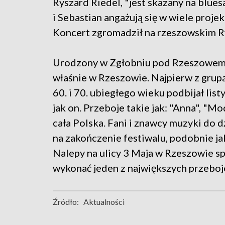
Ryszard Riedel, "jest skazany na blues
i Sebastian angażują się w wiele proj
Koncert zgromadził na rzeszowskim R
Urodzony w Zgłobniu pod Rzeszowem T
właśnie w Rzeszowie. Najpierw z grupą
60. i 70. ubiegłego wieku podbijał lis
jak on. Przeboje takie jak: "Anna", "M
cała Polska. Fani i znawcy muzyki do d
na zakończenie festiwalu, podobnie j
Nalepy na ulicy 3 Maja w Rzeszowie spo
wykonać jeden z największych przebo
Źródło:
Aktualności