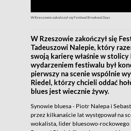
W Rzeszowie zakończył się Festiwal Breakout Days
W Rzeszowie zakończył się Fes
Tadeuszowi Nalepie, który raz
swoją karierę właśnie w stoli
wydarzeniem festiwalu był konc
pierwszy na scenie wspólnie wys
Riedel, którzy chcieli oddać ho
blues jest wiecznie żywy.
Synowie bluesa - Piotr Nalepa i Sebast
przez kilkanaście lat występował na s
wokalista, lider bluesowo-rockowego z