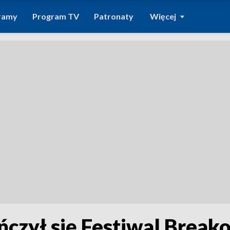
ramy
Program TV
Patronaty
Więcej
czył się Festiwal Break