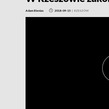
Adam Bienias
2018-09-15
|
RZESZÓW