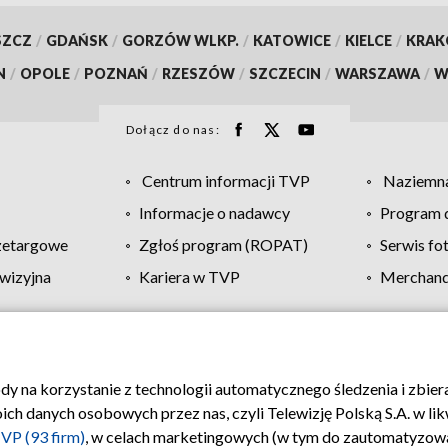
SZCZ
/
GDAŃSK
/
GORZÓW WLKP.
/
KATOWICE
/
KIELCE
/
KRA
N
/
OPOLE
/
POZNAŃ
/
RZESZÓW
/
SZCZECIN
/
WARSZAWA
/
W
Dołącz do nas:
Centrum informacji TVP
Naziemna
Informacje o nadawcy
Program d
zetargowe
Zgłoś program (ROPAT)
Serwis fo
wizyjna
Kariera w TVP
Merchandi
Polityka prywatności
Moje zgody
Pomoc
Biuro re
ody na korzystanie z technologii automatycznego śledzenia i zbie
 danych osobowych przez nas, czyli Telewizję Polską S.A. w likw
VP (93 firm)
, w celach marketingowych (w tym do zautomatyzow