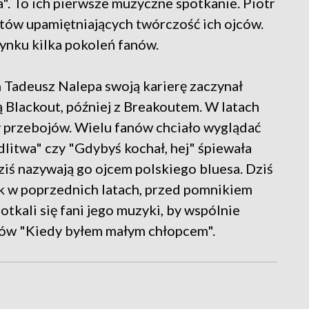
a". To ich pierwsze muzyczne spotkanie. Piotr
ektów upamiętniających twórczość ich ojców.
ynku kilka pokoleń fanów.
adeusz Nalepa swoją karierę zaczynał
 Blackout, później z Breakoutem. W latach
ty przebojów. Wielu fanów chciało wyglądać
odlitwa" czy "Gdybyś kochał, hej" śpiewała
ziś nazywają go ojcem polskiego bluesa. Dziś
ak w poprzednich latach, przed pomnikiem
tkali się fani jego muzyki, by wspólnie
jów "Kiedy byłem małym chłopcem".