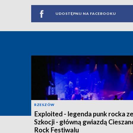
UDOSTĘPNIJ NA FACEBOOKU
RZESZÓW
Exploited - legenda punk rocka z
Szkocji - główną gwiazdą Ciesza
Rock Festiwalu