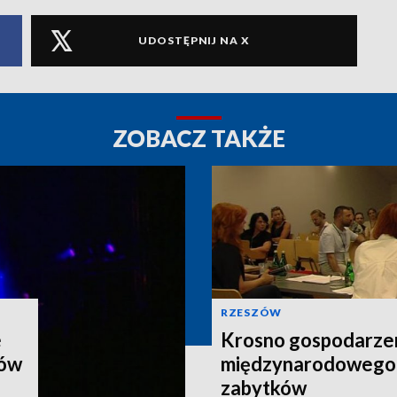
UDOSTĘPNIJ NA X
ZOBACZ TAKŻE
RZESZÓW
e
Krosno gospodarz
nów
międzynarodowego 
zabytków