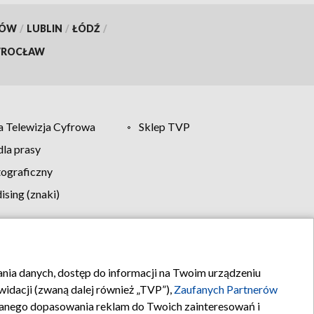
KÓW
/
LUBLIN
/
ŁÓDŹ
/
ROCŁAW
 Telewizja Cyfrowa
Sklep TVP
la prasy
tograficzny
sing (znaki)
klamy
Kontakt
rania danych, dostęp do informacji na Twoim urządzeniu
idacji (zwaną dalej również „TVP”),
Zaufanych Partnerów
anego dopasowania reklam do Twoich zainteresowań i