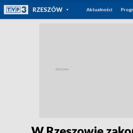
POWRÓT DO
RZESZÓW
Aktualności
Prog
TVP REGIONY
W Rzeszowie zakoń