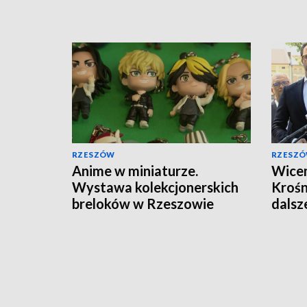
RZESZÓW
RZESZ
Anime w miniaturze.
Wicem
Wystawa kolekcjonerskich
Krośn
breloków w Rzeszowie
dalsz
miejs