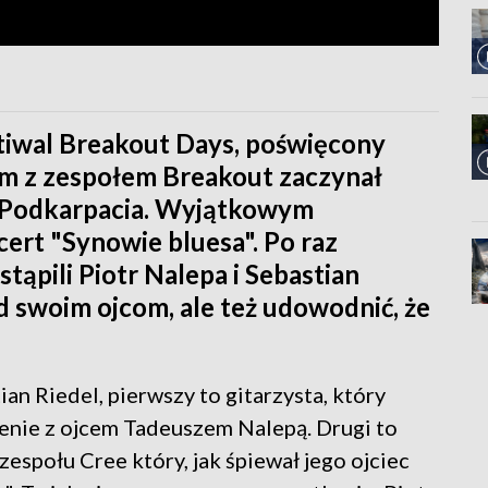
tiwal Breakout Days, poświęcony
em z zespołem Breakout zaczynał
cy Podkarpacia. Wyjątkowym
ert "Synowie bluesa". Po raz
tąpili Piotr Nalepa i Sebastian
łd swoim ojcom, ale też udowodnić, że
ian Riedel, pierwszy to gitarzysta, który
cenie z ojcem Tadeuszem Nalepą. Drugi to
espołu Cree który, jak śpiewał jego ojciec