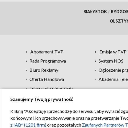
BIAŁYSTOK
/
BYDGO
OLSZTY
Abonament TVP
Emisja w TVP
Rada Programowa
System NOS
Biuro Reklamy
Ogłoszenie pr
Oferta Handlowa
Akademia Tele
Telegazeta ogłoszenia
Szanujemy Twoją prywatność
Regulamin TVP
Kliknij "Akceptuję i przechodzę do serwisu", aby wyrazić zg
końcowym i ich przechowywanie oraz na przetwarzanie Twoich
z IAB* (1201 firm)
oraz pozostałych
Zaufanych Partnerów T