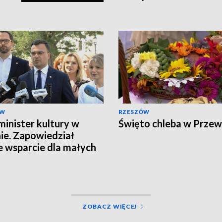
ÓW
RZESZÓW
inister kultury w
Święto chleba w Prze
ie. Zapowiedział
e wsparcie dla małych
cowości
ZOBACZ WIĘCEJ