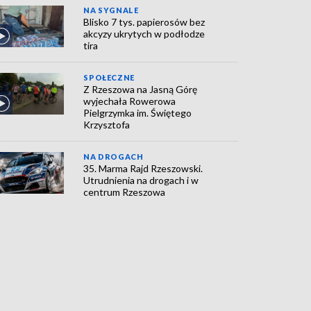
NA SYGNALE
Blisko 7 tys. papierosów bez
akcyzy ukrytych w podłodze
tira
SPOŁECZNE
Z Rzeszowa na Jasną Górę
wyjechała Rowerowa
Pielgrzymka im. Świętego
Krzysztofa
NA DROGACH
35. Marma Rajd Rzeszowski.
Utrudnienia na drogach i w
centrum Rzeszowa