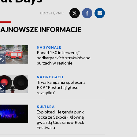
UDOSTĘPNIJ:
AJNOWSZE INFORMACJE
NA SYGNALE
Ponad 150 interwencji
podkarpackich strażaków po
burzach w regionie
NA DROGACH
Trwa kampania społeczna
PKP "Posłuchaj głosu
rozsądku"
KULTURA
Exploited - legenda punk
rocka ze Szkocji - główną
gwiazdą Cieszanów Rock
Festiwalu