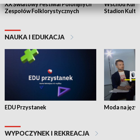
XX Światowy Festiwal Polonijnych
Wschód Kultur
Zespołów Folklorystycznych
Stadion Kultu
NAUKA I EDUKACJA
EDU Przystanek
Moda na język
WYPOCZYNEK I REKREACJA