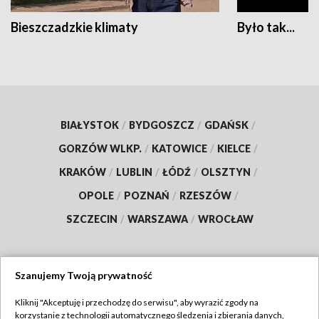
Bieszczadzkie klimaty
Było tak...
BIAŁYSTOK
/
BYDGOSZCZ
/
GDAŃSK
/
GORZÓW WLKP.
/
KATOWICE
/
KIELCE
/
KRAKÓW
/
LUBLIN
/
ŁÓDŹ
/
OLSZTYN
/
OPOLE
/
POZNAŃ
/
RZESZÓW
/
SZCZECIN
/
WARSZAWA
/
WROCŁAW
Szanujemy Twoją prywatność
Dołącz do nas:
Kliknij "Akceptuję i przechodzę do serwisu", aby wyrazić zgody na
korzystanie z technologii automatycznego śledzenia i zbierania danych,
TVP