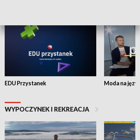
NAUKA I EDUKACJA
EDU Przystanek
Moda na język
WYPOCZYNEK I REKREACJA