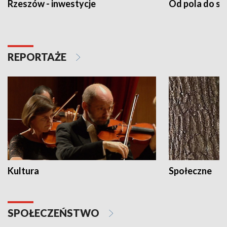
Rzeszów - inwestycje
Od pola do st
REPORTAŻE
Kultura
Społeczne
SPOŁECZEŃSTWO