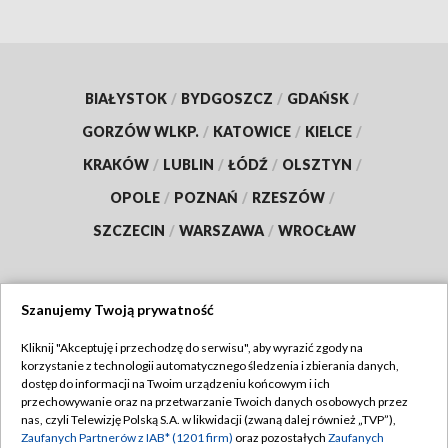
BIAŁYSTOK
/
BYDGOSZCZ
/
GDAŃSK
/
GORZÓW WLKP.
/
KATOWICE
/
KIELCE
/
KRAKÓW
/
LUBLIN
/
ŁÓDŹ
/
OLSZTYN
/
OPOLE
/
POZNAŃ
/
RZESZÓW
/
SZCZECIN
/
WARSZAWA
/
WROCŁAW
Szanujemy Twoją prywatność
Dołącz do nas:
Kliknij "Akceptuję i przechodzę do serwisu", aby wyrazić zgody na
korzystanie z technologii automatycznego śledzenia i zbierania danych,
TVP
dostęp do informacji na Twoim urządzeniu końcowym i ich
Abonament TVP
przechowywanie oraz na przetwarzanie Twoich danych osobowych przez
Regulamin TVP
nas, czyli Telewizję Polską S.A. w likwidacji (zwaną dalej również „TVP”),
Emisja w TVP
Polityka prywatności
Zaufanych Partnerów z IAB* (1201 firm)
oraz pozostałych
Zaufanych