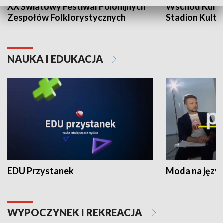
XX Światowy Festiwal Polonijnych
Wschód Kultur
Zespołów Folklorystycznych
Stadion Kultu
NAUKA I EDUKACJA
EDU Przystanek
Moda na język
WYPOCZYNEK I REKREACJA