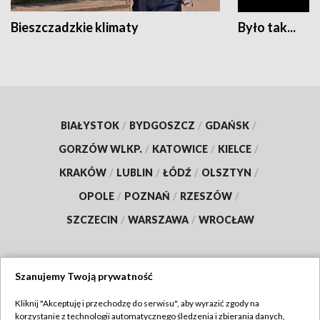
Bieszczadzkie klimaty
Było tak...
BIAŁYSTOK
/
BYDGOSZCZ
/
GDAŃSK
/
GORZÓW WLKP.
/
KATOWICE
/
KIELCE
/
KRAKÓW
/
LUBLIN
/
ŁÓDŹ
/
OLSZTYN
/
OPOLE
/
POZNAŃ
/
RZESZÓW
/
SZCZECIN
/
WARSZAWA
/
WROCŁAW
Szanujemy Twoją prywatność
Dołącz do nas:
Kliknij "Akceptuję i przechodzę do serwisu", aby wyrazić zgody na
korzystanie z technologii automatycznego śledzenia i zbierania danych,
TVP